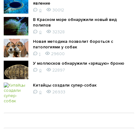
явление
30012
0
В Красном море обнаружили новый вид
полипов
32328
0
Новая методика позволит бороться с
патологиями у собак
29600
1
У моллюсков обнаружили «зрящую» броню
22897
0
Китайцы создали супер-собак
26933
0