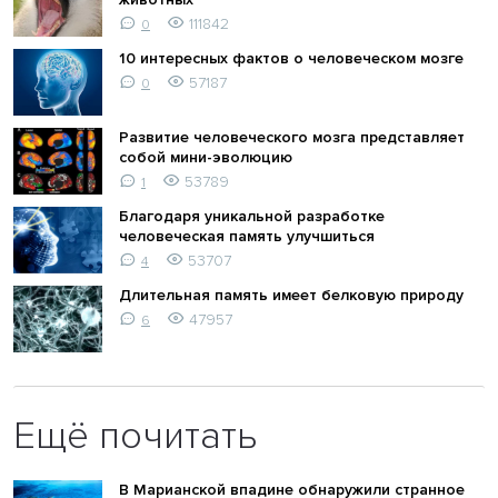
111842
0
10 интересных фактов о человеческом мозге
57187
0
Развитие человеческого мозга представляет
собой мини-эволюцию
53789
1
Благодаря уникальной разработке
человеческая память улучшиться
53707
4
Длительная память имеет белковую природу
47957
6
Ещё почитать
В Марианской впадине обнаружили странное