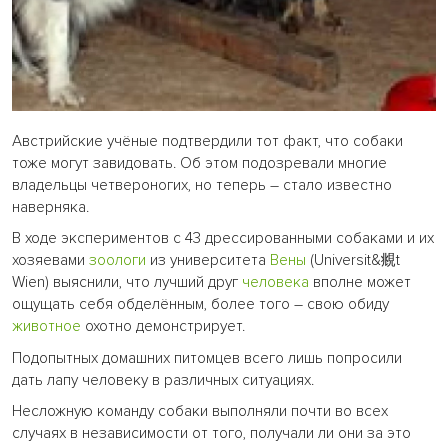
Австрийские учёные подтвердили тот факт, что собаки
тоже могут завидовать. Об этом подозревали многие
владельцы четвероногих, но теперь – стало известно
наверняка.
В ходе экспериментов с 43 дрессированными собаками и их
хозяевами
зоологи
из университета
Вены
(Universit&覜t
Wien) выяснили, что лучший друг
человека
вполне может
ощущать себя обделённым, более того – свою обиду
животное
охотно демонстрирует.
Подопытных домашних питомцев всего лишь попросили
дать лапу человеку в различных ситуациях.
Несложную команду собаки выполняли почти во всех
случаях в независимости от того, получали ли они за это