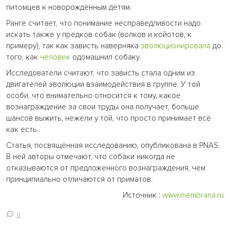
питомцев к новорождённым детям.
Ранге считает, что понимание несправедливости надо
искать также у предков собак (волков и койотов, к
примеру), так как зависть наверняка
эволюционировала
до
того, как
человек
одомашнил собаку.
Исследователи считают, что зависть стала одним из
двигателей эволюции взаимодействия в группе. У той
особи, что внимательно относится к тому, какое
вознаграждение за свои труды она получает, больше
шансов выжить, нежели у той, что просто принимает всё
как есть.
Статья, посвящённая исследованию, опубликована в PNAS.
В ней авторы отмечают, что собаки никогда не
отказываются от предложенного вознаграждения, чем
принципиально отличаются от приматов.
Источник :
www.membrana.ru
0