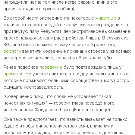
награду или нет (в том числе когда рядом с ними в это
время находилась другая собака).
Во второй части эксперимента некоторые
животные
в
отличие от своих соседей не получали вознаграждение за
протянутую лапу. Результат: демонстративное выказывание
своего недовольства и расстройства. Лишь в 13 случаях из
30 лапа была положена в руку человека. Кроме того,
зоологи
заметили косвенные признаки стресса у животных:
четвероногие чесались, зевали и облизывали губы.
Ранее подобное
поведение
было подтверждено лишь у
приматов
. Но учёные считают, что и другие виды животных,
которые проживают большими сообществами, могут остро
ощущать несправедливость.
"Совершенно ясно, что собак не устраивает такая
нечестная ситуация", — говорит глава проведённого
исследования Фридерике Ранге (Friederike Range).
Она также предполагает, что зависть вызывает не только
еда, но и избыточное количество ласки, внимания и
похвалы. Этим, видимо, объясняется ревность домашних