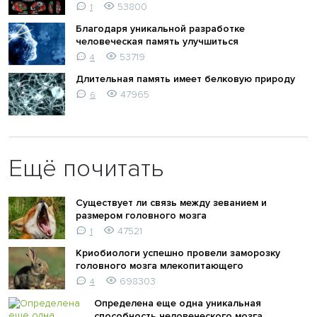
53800
1
Благодаря уникальной разработке
человеческая память улучшиться
53719
4
Длительная память имеет белковую природу
47965
6
Ещё почитать
Существует ли связь между зеванием и
размером головного мозга
47521
1
Криобиологи успешно провели заморозку
головного мозга млекопитающего
698303
4
Определена еще одна уникальная
способность человеческого мозга