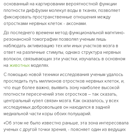
основанный на картировании вероятностной функции
плотности диффузии молекул воды в тканях, позволяет
фиксировать пространственные отношения между
отростками нервных клеток - аксонами.
До последнего времени метод функциональной магнтино-
резонансной томографии позволял ученым лишь
наблюдать активизацию тех или иных участков мозга в
ответ на различные стимулы, однако структура нервных
волокон, связывающих эти участки, изучалась в основном
на
животных
моделях.
C помощью новой техники исследования ученым удалось
проследить путь миллионов отростков нервных клеток, и,
что еще более важно, выявить зону наиболее высокой
плотности пересечений этих отростков – так сказать,
центральный «узел связи» мозга. Как оказалось, у всех
исследуемых добровольцев он находился в задней
медиальной части коры обоих полушарий.
«Об этом не было известно раньше, эта зона интересовала
ученых с другой точки зрения, - поясняет один из ведущих