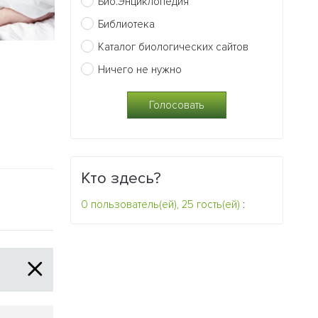
Био.Энциклопедия
Библиотека
Каталог биологических сайтов
29.03.2013
01.03.2013
Ничего не нужно
Благодаря человеческим
После переса
клеткам мыши стали
хвост у голов
умнее
все равно мо
0
0
Кто здесь?
0 пользователь(ей), 25 гость(ей)
: