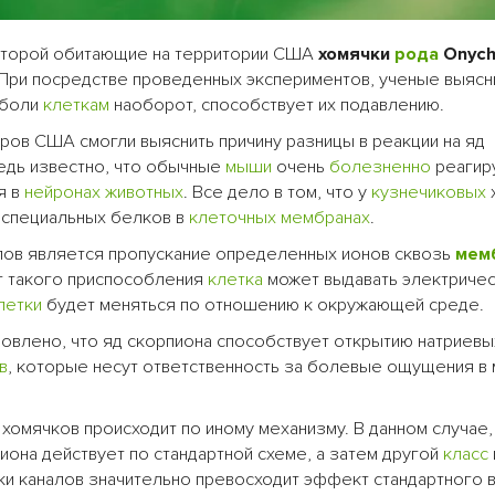
которой обитающие на территории США
хомячки
рода
Onyc
. При посредстве проведенных экспериментов, ученые выясн
 боли
клеткам
наоборот, способствует их подавлению.
тров США смогли выяснить причину разницы в реакции на яд
едь известно, что обычные
мыши
очень
болезненно
реагир
я в
нейронах
животных
. Все дело в том, что у
кузнечиковых
е специальных белков в
клеточных мембранах
.
алов является пропускание определенных ионов сквозь
мем
ет такого приспособления
клетка
может выдавать электричес
летки
будет меняться по отношению к окружающей среде.
овлено, что яд скорпиона способствует открытию натриевы
в
, которые несут ответственность за болевые ощущения в 
хомячков происходит по иному механизму. В данном случае,
иона действует по стандартной схеме, а затем другой
класс
и каналов значительно превосходит эффект стандартного в