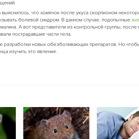
ущений.
та выяснилось, что хомячок после укуса скорпионом некото
вызывать болевой синдром. В данном случае, подопытные
жи
лина. А вот представители из контрольной группы, после
али пострадавшие части тела.
е разработки новых обезболивающих препаратов. Но чтоб
нца изучить это явление.