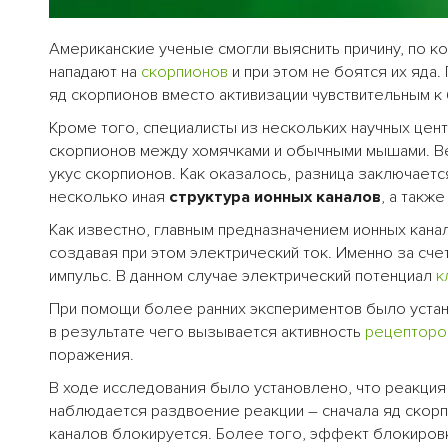
Американские ученые смогли выяснить причину, по 
нападают на
скорпионов
и при этом не боятся их яда
яд скорпионов вместо активизации чувствительным к
Кроме того, специалисты из нескольких научных цен
скорпионов между хомячками и обычными мышами. В
укус скорпионов. Как оказалось, разница заключаетс
несколько иная
структура ионных каналов
, а такж
Как известно, главным предназначением ионных кан
создавая при этом электрический ток. Именно за сч
импульс. В данном случае электрический потенциал
к
При помощи более ранних экспериментов было устан
в результате чего вызывается активность
рецепторо
поражения.
В ходе исследования было установлено, что реакция 
наблюдается раздвоение реакции – сначала яд скорп
каналов блокируется. Более того, эффект блокировк