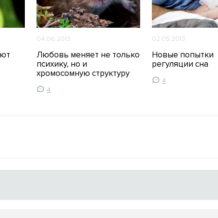
04.06.2013
02.05.2013
ают
Любовь меняет не только
Новые попытки
психику, но и
регуляции сна
хромосомную структуру
4
4