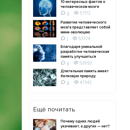
10 интересных фактов о
человеческом мозге
57172
0
Развитие человеческого
мозга представляет собой
мини-эволюцию
53774
1
Благодаря уникальной
разработке человеческая
память улучшиться
53692
4
Длительная память имеет
белковую природу
47942
6
Ещё почитать
Почему одних людей
укачивает, а других — нет?