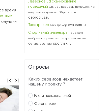
Лазерное 3d сканирование
помещений
Снимем размеры помещений и
рое время
подготовим данные. Обратитесь
вотные
georgplus.ru
 получения
Таск трекер
evateam.ru
таск трекер
Спортивный инвентарь
Поможем
ы
выбрать спортивные товары для школы.
sportnsk.ru
Оставьте заявку
Опросы
Каких сервисов нехватает
нашему проекту ?
Блоги пользователей
Фотогалерея