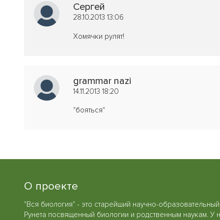
Сергей
28.10.2013 13:06
Хомячки рулят!
grammar nazi
14.11.2013 18:20
"бояться"
О проекте
"Вся биология" - это старейший научно-образовательный
Рунета посвященный биологии и родственным наукам. У 