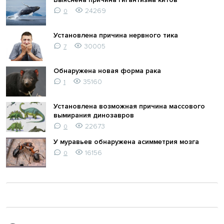
24269
0
Установлена причина нервного тика
30005
7
Обнаружена новая форма рака
35160
1
Установлена возможная причина массового
вымирания динозавров
22673
0
У муравьев обнаружена асимметрия мозга
16156
0