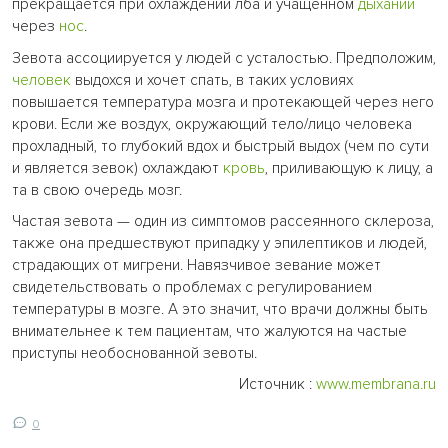
прекращается при охлаждении лба и учащённом
дыхании
через
нос
.
Зевота ассоциируется у людей с усталостью. Предположим,
человек
выдохся и хочет спать, в таких условиях
повышается температура мозга и протекающей через него
крови. Если же воздух, окружающий тело/лицо человека
прохладный, то глубокий вдох и быстрый выдох (чем по сути
и является зевок) охлаждают
кровь
, приливающую к лицу, а
та в свою очередь мозг.
Частая зевота — один из симптомов рассеянного склероза,
также она предшествуют припадку у эпилептиков и людей,
страдающих от мигрени. Навязчивое зевание может
свидетельствовать о проблемах с регулированием
температуры в мозге. А это значит, что врачи должны быть
внимательнее к тем пациентам, что жалуются на частые
приступы необоснованной зевоты.
Источник :
www.membrana.ru
0