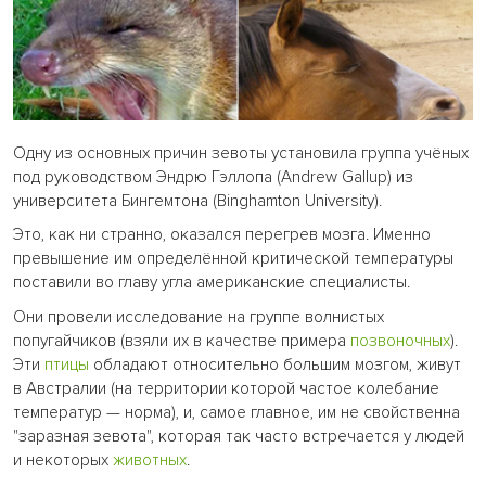
Одну из основных причин зевоты установила группа учёных
под руководством Эндрю Гэллопа (Andrew Gallup) из
университета Бингемтона (Binghamton University).
Это, как ни странно, оказался перегрев мозга. Именно
превышение им определённой критической температуры
поставили во главу угла американские специалисты.
Они провели исследование на группе волнистых
попугайчиков (взяли их в качестве примера
позвоночных
).
Эти
птицы
обладают относительно большим мозгом, живут
в Австралии (на территории которой частое колебание
температур — норма), и, самое главное, им не свойственна
"заразная зевота", которая так часто встречается у людей
и некоторых
животных
.