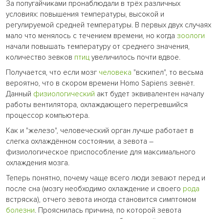
За попугайчиками пронаблюдали в трёх различных
условиях: повышения температуры, высокой и
регулируемой средней температуры. В первых двух случаях
мало что менялось с течением времени, но когда
зоологи
начали повышать температуру от среднего значения,
количество зевков
птиц
увеличилось почти вдвое.
Получается, что если мозг
человека
"вскипел", то весьма
вероятно, что в скором времени Homo Sapiens зевнёт.
Данный
физиологический
акт будет эквивалентен началу
работы вентилятора, охлаждающего перегревшийся
процессор компьютера.
Как и "железо", человеческий орган лучше работает в
слегка охлаждённом состоянии, а зевота –
физиологическое приспособление для максимального
охлаждения мозга.
Теперь понятно, почему чаще всего люди зевают перед и
после сна (мозгу необходимо охлаждение и своего
рода
встряска), отчего зевота иногда становится симптомом
болезни
. Прояснилась причина, по которой зевота