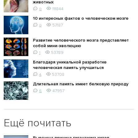
животных
111844
0
10 интересных фактов о человеческом мозге
57187
0
Развитие человеческого мозга представляет
собой мини-эволюцию
53789
1
Благодаря уникальной разработке
человеческая память улучшиться
53708
4
Длительная память имеет белковую природу
47957
6
Ещё почитать
Выяснена причина гигантизма китов