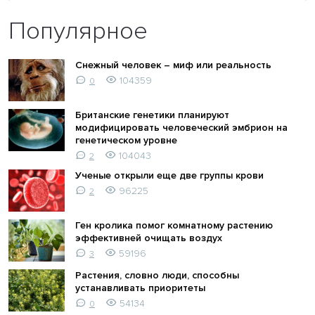
Популярное
Снежный человек – миф или реальность
104359
0
Британские генетики планируют
модифицировать человеческий эмбрион на
генетическом уровне
104043
2
Ученые открыли еще две группы крови
96225
2
Ген кролика помог комнатному растению
эффективней очищать воздух
59196
3
Растения, словно люди, способны
устанавливать приоритеты
54134
0