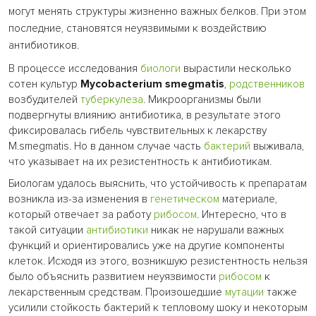
могут менять структуры жизненно важных белков. При этом
последние, становятся неуязвимыми к воздействию
антибиотиков.
В процессе исследования
биологи
вырастили несколько
сотен культур
Mycobacterium smegmatis
,
родственников
возбудителей
туберкулеза
. Микроорганизмы были
подвергнуты влиянию антибиотика, в результате этого
фиксировалась гибель чувствительных к лекарству
M.smegmatis. Но в данном случае часть
бактерий
выживала,
что указывает на их резистентность к антибиотикам.
Биологам удалось выяснить, что устойчивость к препаратам
возникла из-за изменения в
генетическом
материале,
который отвечает за работу
рибосом
. Интересно, что в
такой ситуации
антибиотики
никак не нарушали важных
функций и ориентировались уже на другие компоненты
клеток. Исходя из этого, возникшую резистентность нельзя
было объяснить развитием неуязвимости
рибосом
к
лекарственным средствам. Произошедшие
мутации
также
усилили стойкость бактерий к тепловому шоку и некоторым