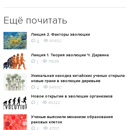
Ещё почитать
Лекция 2. Факторы эволюции
65402
0
Лекция 1. Теория эволюции Ч. Дарвина
71696
1
Уникальная находка китайских ученых открыла
новые грани в эволюции деревьев
64930
2
Новое открытие в эволюции организмов
46322
1
Ученые выяснили механизм образования
раковых клеток
47137
2