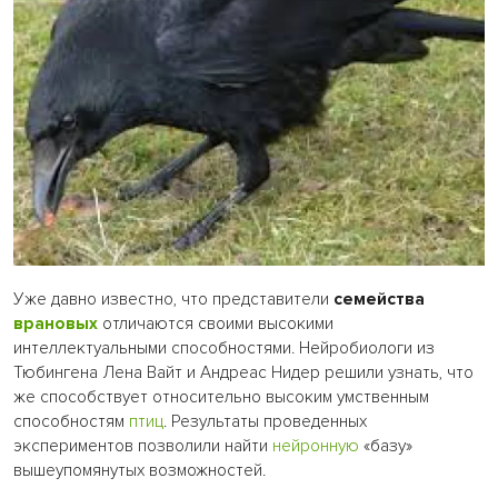
Уже давно известно, что представители
семейства
врановых
отличаются своими высокими
интеллектуальными способностями. Нейробиологи из
Тюбингена Лена Вайт и Андреас Нидер решили узнать, что
же способствует относительно высоким умственным
способностям
птиц
. Результаты проведенных
экспериментов позволили найти
нейронную
«базу»
вышеупомянутых возможностей.