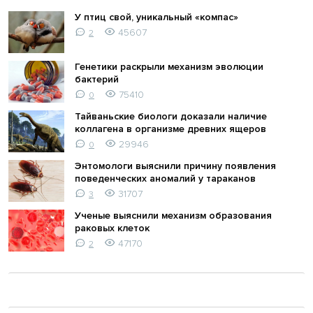
У птиц свой, уникальный «компас»
45607
2
Генетики раскрыли механизм эволюции
бактерий
75410
0
Тайваньские биологи доказали наличие
коллагена в организме древних ящеров
29946
0
Энтомологи выяснили причину появления
поведенческих аномалий у тараканов
31707
3
Ученые выяснили механизм образования
раковых клеток
47170
2