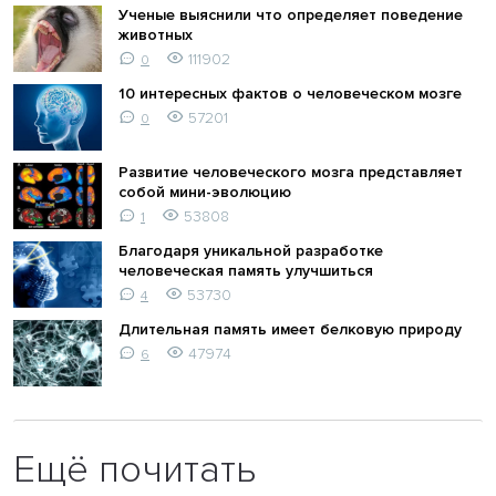
Ученые выяснили что определяет поведение
животных
111902
0
10 интересных фактов о человеческом мозге
57201
0
Развитие человеческого мозга представляет
собой мини-эволюцию
53808
1
Благодаря уникальной разработке
человеческая память улучшиться
53730
4
Длительная память имеет белковую природу
47974
6
Ещё почитать