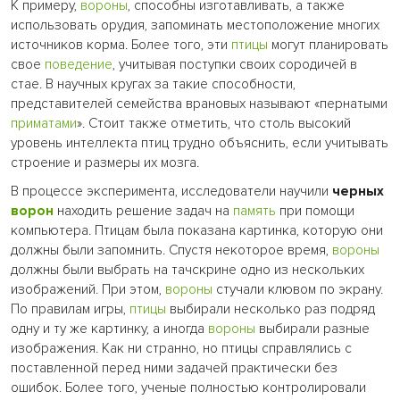
К примеру,
вороны
, способны изготавливать, а также
использовать орудия, запоминать местоположение многих
источников корма. Более того, эти
птицы
могут планировать
свое
поведение
, учитывая поступки своих сородичей в
стае. В научных кругах за такие способности,
представителей семейства врановых называют «пернатыми
приматами
». Стоит также отметить, что столь высокий
уровень интеллекта птиц трудно объяснить, если учитывать
строение и размеры их мозга.
В процессе эксперимента, исследователи научили
черных
ворон
находить решение задач на
память
при помощи
компьютера. Птицам была показана картинка, которую они
должны были запомнить. Спустя некоторое время,
вороны
должны были выбрать на тачскрине одно из нескольких
изображений. При этом,
вороны
стучали клювом по экрану.
По правилам игры,
птицы
выбирали несколько раз подряд
одну и ту же картинку, а иногда
вороны
выбирали разные
изображения. Как ни странно, но птицы справлялись с
поставленной перед ними задачей практически без
ошибок. Более того, ученые полностью контролировали