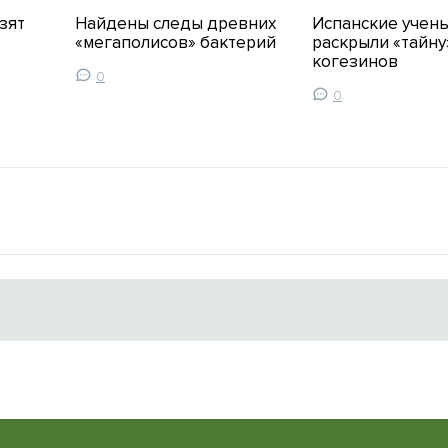
зят
Найдены следы древних
Испанские учен
«мегаполисов» бактерий
раскрыли «тайну
когезинов
0
0