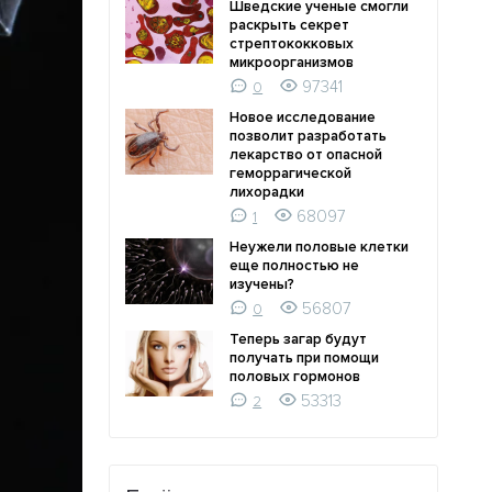
Шведские ученые смогли
раскрыть секрет
стрептококковых
микроорганизмов
97341
0
Новое исследование
позволит разработать
лекарство от опасной
геморрагической
лихорадки
68097
1
Неужели половые клетки
еще полностью не
изучены?
56807
0
Теперь загар будут
получать при помощи
половых гормонов
53313
2