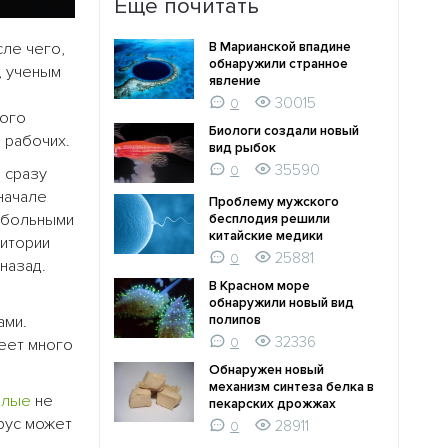
Ещё почитать
сле чего,
В Марианской впадине
обнаружили странное
, ученым
явление
30015
0
ного
Биологи создали новый
и
рабочих.
вид рыбок
35590
0
о сразу
начале
Проблему мужского
с больными
бесплодия решили
китайские медики
ритории
25881
0
назад.
В Красном море
обнаружили новый вид
ами.
полипов
32336
меет много
0
Обнаружен новый
механизм синтеза белка в
ылые
не
пекарских дрожжах
ирус может
28911
0