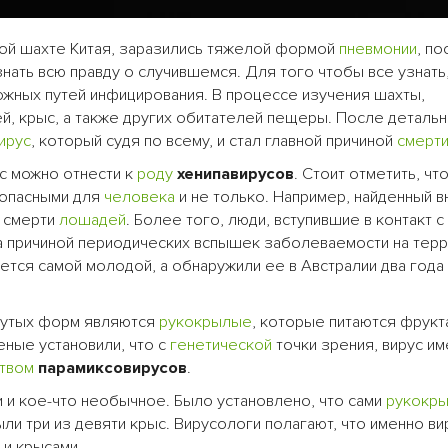
ной шахте Китая, заразились тяжелой формой
пневмонии
, по
нать всю правду о случившемся. Для того чтобы все узнать
ожных путей инфицирования. В процессе изучения шахты,
й, крыс, а также других обитателей пещеры. После деталь
ирус
, который судя по всему, и стал главной причиной
смерт
с можно отнести к
роду
хенипавирусов
. Стоит отметить, чт
 опасными для
человека
и не только. Например, найденный в
й смерти
лошадей
. Более того, люди, вступившие в контакт 
 причиной периодических вспышек заболеваемости на тер
ется самой молодой, а обнаружили ее в Австралии два года 
нутых форм являются
рукокрылые
, которые питаются фрукт
ченые установили, что с
генетической
точки зрения, вирус и
твом
парамиксовирусов
.
и и кое-что необычное. Было установлено, что сами
рукокр
ыли три из девяти крыс. Вирусологи полагают, что именно в
и крысами.