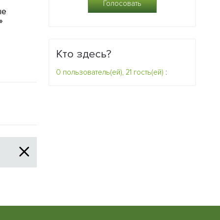
ые
Парк юрского периода
Галоархеи ум
»
становится все реальнее
обмениватьс
генетически
0
материалом
Кто здесь?
0
0 пользователь(ей), 21 гость(ей)
: