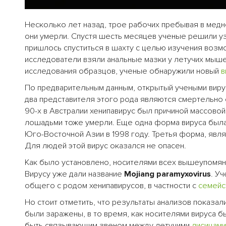
Несколько лет назад, трое рабочих пребывая в мед
они умерли. Спустя шесть месяцев ученые решили уз
пришлось спуститься в шахту с целью изучения возм
исследователи взяли анальные мазки у летучих мыше
исследования образцов, ученые обнаружили новый
в
По предварительным данным, открытый учеными виру
два представителя этого рода являются смертельно
90-х в Австралии хенипавирус был причиной массово
лошадьми тоже умерли. Еще одна форма вируса была
Юго-Восточной Азии в 1998 году. Третья форма, явля
Для людей этой вирус оказался не опасен.
Как было установлено, носителями всех вышеупомя
Вирусу уже дали название
Mojiang paramyxovirus
. У
общего с родом хенипавирусов, в частности с
семейс
Но стоит отметить, что результаты анализов показал
были заражены, в то время, как носителями вируса б
быть связывающим звеном между летучими
лисицами