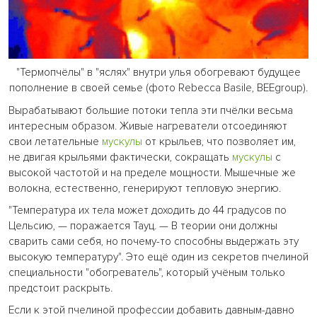
"Термопчёлы" в "яслях" внутри улья обогревают будущее
пополнение в своей семье (фото Rebecca Basile, BEEgroup).
Вырабатывают большие потоки тепла эти пчёлки весьма
интересным образом. Живые нагреватели отсоединяют
свои летательные
мускулы
от крыльев, что позволяет им,
не двигая крыльями фактически, сокращать
мускулы
с
высокой частотой и на пределе мощности. Мышечные же
волокна, естественно, генерируют тепловую энергию.
"Температура их тела может доходить до 44 градусов по
Цельсию, — поражается Тауц. — В теории они должны
сварить сами себя, но почему-то способны выдержать эту
высокую температуру". Это ещё один из секретов пчелиной
специальности "обогреватель", который учёным только
предстоит раскрыть.
Если к этой пчелиной профессии добавить давным-давно