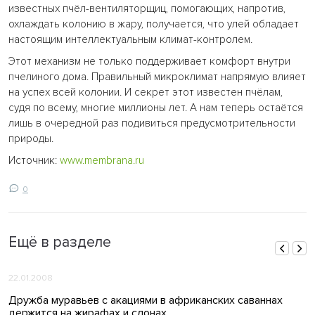
известных пчёл-вентиляторщиц, помогающих, напротив,
охлаждать колонию в жару, получается, что улей обладает
настоящим интеллектуальным климат-контролем.
Этот механизм не только поддерживает комфорт внутри
пчелиного дома. Правильный микроклимат напрямую влияет
на успех всей колонии. И секрет этот известен пчёлам,
судя по всему, многие миллионы лет. А нам теперь остаётся
лишь в очередной раз подивиться предусмотрительности
природы.
Источник:
www.membrana.ru
0
Ещё в разделе
22.01.2008
Дружба муравьев с акациями в африканских саваннах
держится на жирафах и слонах