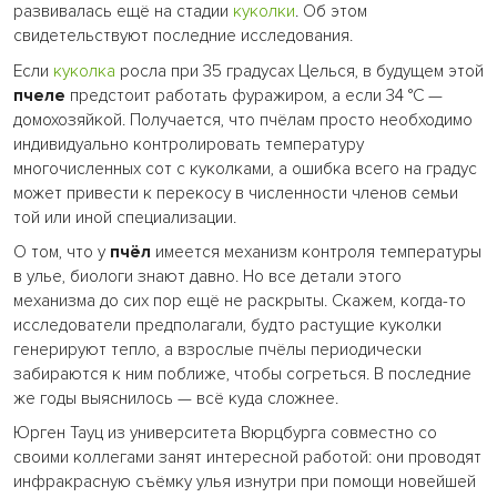
развивалась ещё на стадии
куколки
. Об этом
свидетельствуют последние исследования.
Если
куколка
росла при 35 градусах Целься, в будущем этой
пчеле
предстоит работать фуражиром, а если 34 °C —
домохозяйкой. Получается, что пчёлам просто необходимо
индивидуально контролировать температуру
многочисленных сот с куколками, а ошибка всего на градус
может привести к перекосу в численности членов семьи
той или иной специализации.
О том, что у
пчёл
имеется механизм контроля температуры
в улье, биологи знают давно. Но все детали этого
механизма до сих пор ещё не раскрыты. Скажем, когда-то
исследователи предполагали, будто растущие куколки
генерируют тепло, а взрослые пчёлы периодически
забираются к ним поближе, чтобы согреться. В последние
же годы выяснилось — всё куда сложнее.
Юрген Тауц из университета Вюрцбурга совместно со
своими коллегами занят интересной работой: они проводят
инфракрасную съёмку улья изнутри при помощи новейшей