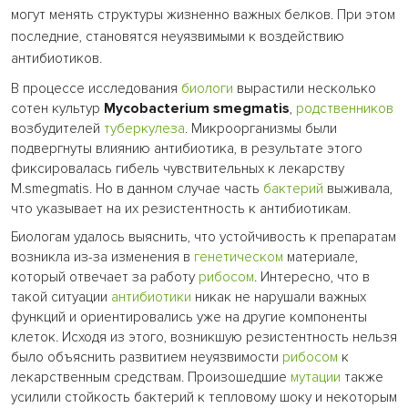
могут менять структуры жизненно важных белков. При этом
последние, становятся неуязвимыми к воздействию
антибиотиков.
В процессе исследования
биологи
вырастили несколько
сотен культур
Mycobacterium smegmatis
,
родственников
возбудителей
туберкулеза
. Микроорганизмы были
подвергнуты влиянию антибиотика, в результате этого
фиксировалась гибель чувствительных к лекарству
M.smegmatis. Но в данном случае часть
бактерий
выживала,
что указывает на их резистентность к антибиотикам.
Биологам удалось выяснить, что устойчивость к препаратам
возникла из-за изменения в
генетическом
материале,
который отвечает за работу
рибосом
. Интересно, что в
такой ситуации
антибиотики
никак не нарушали важных
функций и ориентировались уже на другие компоненты
клеток. Исходя из этого, возникшую резистентность нельзя
было объяснить развитием неуязвимости
рибосом
к
лекарственным средствам. Произошедшие
мутации
также
усилили стойкость бактерий к тепловому шоку и некоторым