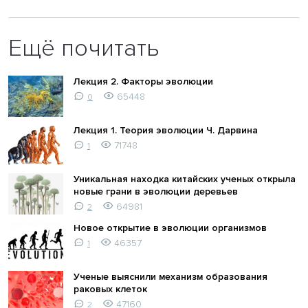
Ещё почитать
Лекция 2. Факторы эволюции
65448
0
Лекция 1. Теория эволюции Ч. Дарвина
71748
1
Уникальная находка китайских ученых открыла
новые грани в эволюции деревьев
64981
2
Новое открытие в эволюции организмов
46357
1
Ученые выяснили механизм образования
раковых клеток
47160
2