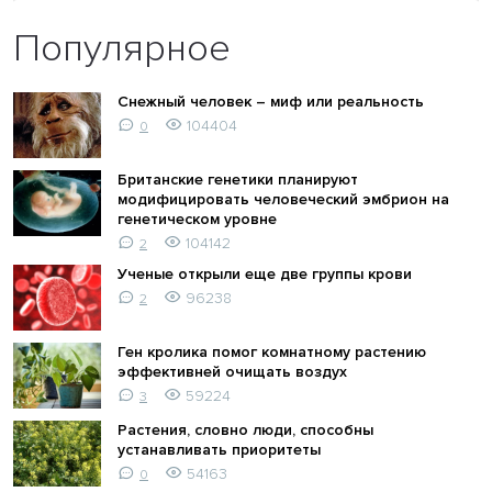
Популярное
Снежный человек – миф или реальность
104404
0
Британские генетики планируют
модифицировать человеческий эмбрион на
генетическом уровне
104142
2
Ученые открыли еще две группы крови
96238
2
Ген кролика помог комнатному растению
эффективней очищать воздух
59224
3
Растения, словно люди, способны
устанавливать приоритеты
54163
0