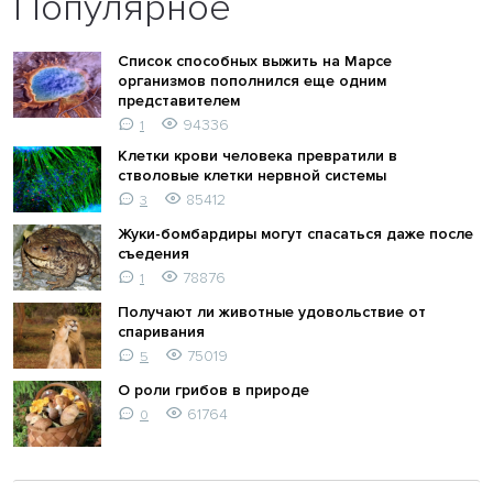
Популярное
Список способных выжить на Марсе
организмов пополнился еще одним
представителем
94336
1
Клетки крови человека превратили в
стволовые клетки нервной системы
85412
3
Жуки-бомбардиры могут спасаться даже после
съедения
78876
1
Получают ли животные удовольствие от
спаривания
75019
5
О роли грибов в природе
61764
0