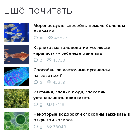
Ещё почитать
Морепродукты способны помочь больным
диабетом
43627
10
Карликовые головоногие моллюски
«приписали» себе еще один вид
48738
2
Способны ли клеточные органеллы
нагреваться?
42379
2
Растения, словно люди, способны
устанавливать приоритеты
54148
0
Некоторые водоросли способны выживать в
открытом космосе
38049
0