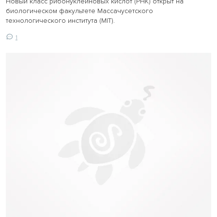
Новый класс рибонуклеиновых кислот (РНК) открыт на
биологическом факультете Массачусетского
технологического института (MIT).
1