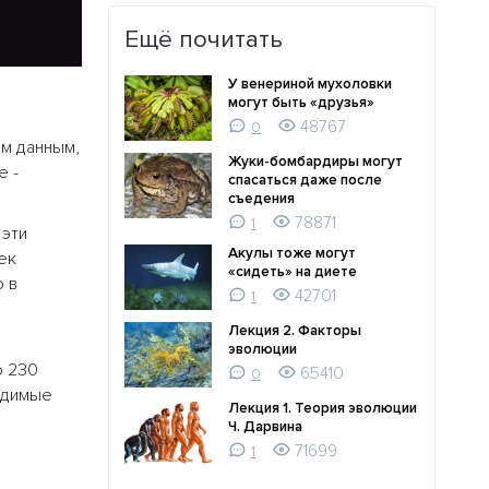
Ещё почитать
У венериной мухоловки
могут быть «друзья»
48767
0
м данным,
Жуки-бомбардиры могут
е -
спасаться даже после
съедения
78871
1
 эти
Акулы тоже могут
ек
«сидеть» на диете
 в
42701
1
Лекция 2. Факторы
эволюции
о 230
65410
0
ходимые
Лекция 1. Теория эволюции
Ч. Дарвина
71699
1