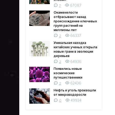
67087
7
Окаменелости
отбрасывают назад
происхождение ключевых
групп растений на
миллионы лет
66337
2
Уникальная находка
китайских ученых открыла
новые грани в эволюции
деревьев
64936
2
Появились новые
космические
путешественники
62436
2
Нефть и уголь произошли
от микроводоросли
49934
0