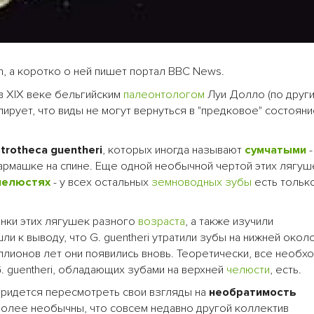
n, а коротко о ней пишет портал BBC News.
 XIX веке бельгийским
палеонтологом
Луи Долло (по други
улирует, что виды не могут вернуться в "предковое" состояни
trotheca guentheri
, которых иногда называют
сумчатыми
-
армашке на спине. Еще одной необычной чертой этих лягуш
челюстях
- у всех остальных
земноводных
зубы
есть только
нки этих лягушек разного
возраста
, а также изучили
и к выводу, что G. guentheri утратили зубы на нижней окол
иллионов лет они появились вновь. Теоретически, все необ
. guentheri, обладающих зубами на верхней
челюсти
, есть.
придется пересмотреть свои взгляды на
необратимость
более необычны, что совсем недавно другой коллектив