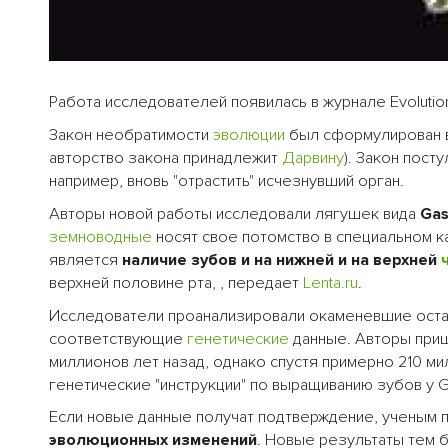
Работа исследователей появилась в журнале Evolutio
Закон необратимости
эволюции
был сформулирован в
авторство закона принадлежит
Дарвину
). Закон пост
например, вновь "отрастить" исчезнувший орган.
Авторы новой работы исследовали лягушек вида
Gas
земноводные
носят свое потомство в специальном к
является
наличие зубов и на нижней и на верхней
верхней половине рта, , передает
Lenta.ru
.
Исследователи проанализировали окаменевшие оста
соответствующие
генетические
данные. Авторы пришл
миллионов лет назад, однако спустя примерно 210 м
генетические "инструкции" по выращиванию зубов у G
Если новые данные получат подтверждение, ученым 
эволюционных изменений
. Новые результаты тем 