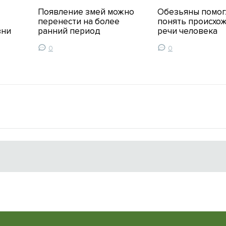
Появление змей можно
Обезьяны помог
перенести на более
понять происхо
зни
ранний период
речи человека
0
0