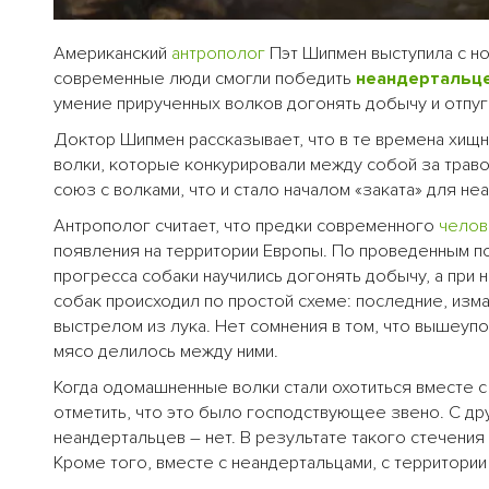
Американский
антрополог
Пэт Шипмен выступила с н
современные люди смогли победить
неандертальц
умение прирученных волков догонять добычу и отпуг
Доктор Шипмен рассказывает, что в те времена хищ
волки, которые конкурировали между собой за трав
союз с волками, что и стало началом «заката» для не
Антрополог считает, что предки современного
челов
появления на территории Европы. По проведенным под
прогресса собаки научились догонять добычу, а при
собак происходил по простой схеме: последние, изм
выстрелом из лука. Нет сомнения в том, что вышеуп
мясо делилось между ними.
Когда одомашненные волки стали охотиться вместе 
отметить, что это было господствующее звено. С др
неандертальцев – нет. В результате такого стечения
Кроме того, вместе с неандертальцами, с территори