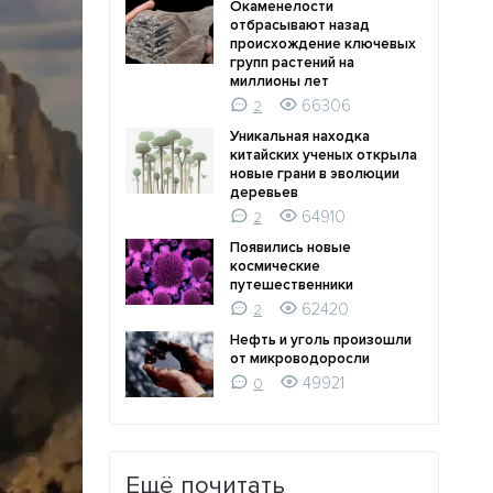
Окаменелости
отбрасывают назад
происхождение ключевых
групп растений на
миллионы лет
66306
2
Уникальная находка
китайских ученых открыла
новые грани в эволюции
деревьев
64910
2
Появились новые
космические
путешественники
62420
2
Нефть и уголь произошли
от микроводоросли
49921
0
Ещё почитать