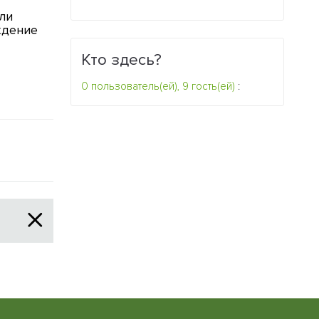
ли
Швейцарские ученые
Первые земн
ждение
обнаружили самых
биохимическ
древних паразитов
происходили 
Кто здесь?
ферментов
0
0
0 пользователь(ей), 9 гость(ей)
: