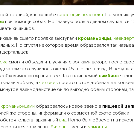
овой теорией, касающейся
эволюции человека
. По мнению у
ев
при помощи собак. Но главную роль в данном случае, сыг
ивать хищников.
никами высшего порядка выступали
кроманьонцы
,
неандер
оядных. Но спустя некоторое время образовался так назыв
андертальцев.
ека
смогли объединить усилия с волками вскоре после сво
счетам это случилось около 45 тыс. лет назад. В результа
 необходимости охранять ее. Так называемый
симбиоз
челов
атывали добычу, а
человек
просто потом добивал ее копьем
омянутое взаимодействие было выгодно обеим сторонам, та
с
кроманьонцами
образовалось новое звено в
пищевой цеп
угой же стороны, информации о совместной охоте собак и
 обстоятельств, архаичный
вид
Homo был обречен на исчезн
и Европы исчезли львы,
бизоны
, гиены и
мамонты
.