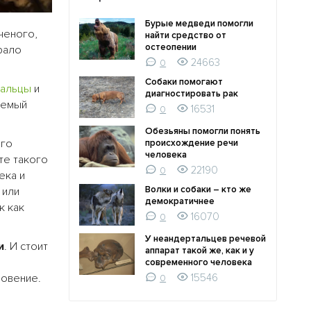
Бурые медведи помогли
ченого,
найти средство от
остеопении
рало
24663
0
Собаки помогают
тальцы
и
диагностировать рак
аемый
16531
0
Обезьяны помогли понять
его
происхождение речи
человека
те такого
22190
0
ека и
Волки и собаки – кто же
 или
демократичнее
к как
16070
0
У неандертальцев речевой
и
. И стоит
аппарат такой же, как и у
современного человека
овение.
15546
0