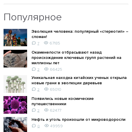
Популярное
Эволюция человека: популярный «стереотип» –
сломан!
67185
7
Окаменелости отбрасывают назад
происхождение ключевых групп растений на
миллионы лет
66425
2
Уникальная находка китайских ученых открыла
новые грани в эволюции деревьев
65010
2
Появились новые космические
путешественники
62477
2
Нефть и уголь произошли от микроводоросли
49959
0