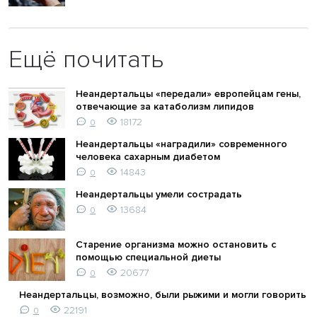
Ещё почитать
Неандертальцы «передали» европейцам гены,
отвечающие за катаболизм липидов
18172
0
Неандертальцы «наградили» современного
человека сахарным диабетом
14843
0
Неандертальцы умели сострадать
13684
0
Старение организма можно остановить с
помощью специальной диеты
20677
0
Неандертальцы, возможно, были рыжими и могли говорить
22191
0