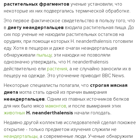
растительных фрагментов
ученые установили, что
некоторые их них подвергались термической обработке.
Это первое фактическое свидетельство в пользу того, что
в
диету неандертальцев
входила растительная пища. До
сих пор ученые не находили растительных остатков на
орудиях, при помощи которых H. neanderthalensis готовили
еду. Хотя в пещерах и даже очагах неандертальцев
обнаруживали
пыльцу
, эти находки не позволяли
однозначно утверждать, что H. neanderthalensis
действительно ели
растения
, а не случайно заносили их в
пещеру на одежде. Это уточнение приводит BBC News.
Некоторые специалисты полагали, что
строгая мясная
диета
могла стать одной из причин вымирания
неандертальцев
. Одним из главных источников белков
для них было мясо
мамонтов
, и после вымирания этих
животных
H. neanderthalensis
начали голодать.
Недавно другой коллектив исследователей сделал похожее
открытие - только предметом изучения служили не
неандертальцы
, а современные люди. Ученые обнаружили