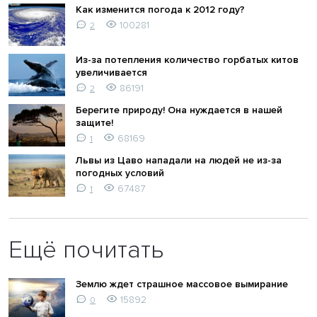
Как изменится погода к 2012 году?
100281
2
Из-за потепления количество горбатых китов
увеличивается
86191
2
Берегите природу! Она нуждается в нашей
защите!
68169
1
Львы из Цаво нападали на людей не из-за
погодных условий
67487
1
Ещё почитать
Землю ждет страшное массовое вымирание
15892
0