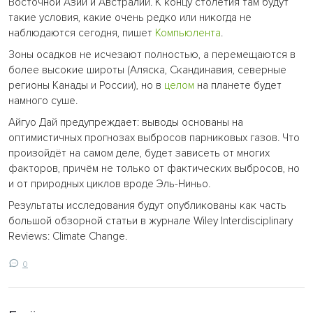
Восточной Азии и Австралии. К концу столетия там будут
такие условия, какие очень редко или никогда не
наблюдаются сегодня, пишет
Компьюлента
.
Зоны осадков не исчезают полностью, а перемещаются в
более высокие широты (Аляска, Скандинавия, северные
регионы Канады и России), но в
целом
на планете будет
намного суше.
Айгуо Дай предупреждает: выводы основаны на
оптимистичных прогнозах выбросов парниковых газов. Что
произойдёт на самом деле, будет зависеть от многих
факторов, причём не только от фактических выбросов, но
и от природных циклов вроде Эль-Ниньо.
Результаты исследования будут опубликованы как часть
большой обзорной статьи в журнале Wiley Interdisciplinary
Reviews: Climate Change.
0