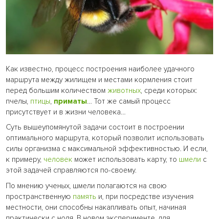
Как известно, процесс построения наиболее удачного
маршрута между жилищем и местами кормления стоит
перед большим количеством
животных
, среди которых:
пчелы,
птицы
,
приматы
… Тот же самый процесс
присутствует и в жизни человека…
Суть вышеупомянутой задачи состоит в построении
оптимального маршрута, который позволит использовать
силы организма с максимальной эффективностью. И если,
к примеру,
человек
может использовать карту, то
шмели
с
этой задачей справляются по-своему.
По мнению ученых, шмели полагаются на свою
пространственную
память
и, при посредстве изучения
местности, они способны накапливать опыт, начиная
практически с ноля. В новом эксперименте, для