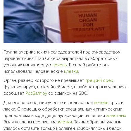
Группа американских исследователей под руководством
израильтянина Шая Сокера вырастила в лабораторных
условиях миниатюрную
печень
. В своей работе они
использовали человеческие
клетки
.
Орган, размер которого не превышает
грецкий орех
,
функционирует, по крайней мере, в лабораторных условиях,
сообщает
РосБалт.ру
со ссылкой на BBC.
Для его воссоздания ученые использовали
печень
крыс и
ласки. С помощью обработки специальными химическими
препаратами в ходе децеллуларизации из печени
животных
были удалены все лишние
клетки
. Таким образом, ученым
удалось оставить только коллаген, фибриллярный белок,