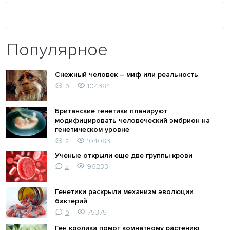
Популярное
Снежный человек – миф или реальность
104384
0
Британские генетики планируют
модифицировать человеческий эмбрион на
генетическом уровне
104083
2
Ученые открыли еще две группы крови
96233
2
Генетики раскрыли механизм эволюции
бактерий
75375
0
Ген кролика помог комнатному растению