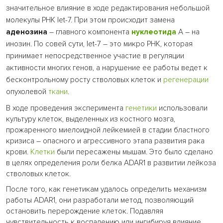
значительное влияние в ходе редактирования небольшой
молекулы РНК let-7. При этом происходит замена
аденозина
– главного компонента
нуклеотида
А – на
инозин. По совей сути, let-7 – это микро РНК, которая
принимает непосредственное участие в регуляции
активности многих генов, а нарушение ее работы ведет к
бесконтрольному росту стволовых клеток и
регенерации
опухолевой
ткани
.
В ходе проведения эксперимента
генетики
использовали
культуру клеток, выделенных из костного мозга,
прожаренного миелоидной лейкемией в стадии бластного
кризиса – опасного и агрессивного этапа развития рака
крови.
Клетки
были пересажены мышам. Это было сделано
в целях определения роли белка ADAR1 в развитии лейкоза
стволовых клеток.
После того, как генетикам удалось определить механизм
работы ADAR1, они разработали метод, позволяющий
остановить перерождение клеток. Подавляя
чувствительность к воспалению или ингибируя влияние