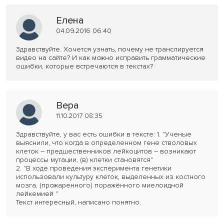
Елена
04.09.2016 06:40
Здравствуйте. Хочется узнать, почему не транслируется
видео на сайте? И как можно исправить грамматические
ошибки, которые встречаются в текстах?
Вера
11.10.2017 08:35
Здравствуйте, у вас есть ошибки в тексте: 1. "Ученые
выяснили, что когда в определенном гене стволовых
клеток – предшественников лейкоцитов – возникают
процессы мутации, (в) клетки становятся"
2. "В ходе проведения эксперимента генетики
использовали культуру клеток, выделенных из костного
мозга, (прожаренного) поражённого миелоидной
лейкемией "
Текст интересный, написано понятно.