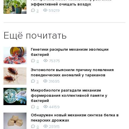
эффективней очищать воздух
59219
3
Ещё почитать
Генетики раскрыли механизм эволюции
бактерий
75375
0
Энтомологи выяснили причину появления
поведенческих аномалий у тараканов
31695
3
Микробиологи разгадали механизм
формирования коллективной памяти у
бактерий
44159
0
Обнаружен новый механизм синтеза белка в
пекарских дрожжах
28915
0