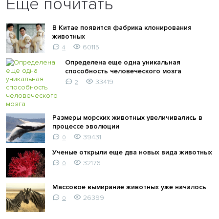
Ещё почитать
В Китае появится фабрика клонирования
животных
60115
4
Определена еще одна уникальная
способность человеческого мозга
33419
2
Размеры морских животных увеличивались в
процессе эволюции
39431
0
Ученые открыли еще два новых вида животных
32176
0
Массовое вымирание животных уже началось
26399
0