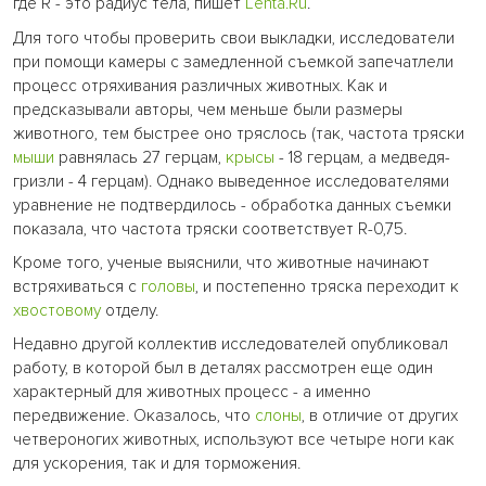
где R - это радиус тела, пишет
Lenta.Ru
.
Для того чтобы проверить свои выкладки, исследователи
при помощи камеры с замедленной съемкой запечатлели
процесс отряхивания различных животных. Как и
предсказывали авторы, чем меньше были размеры
животного, тем быстрее оно тряслось (так, частота тряски
мыши
равнялась 27 герцам,
крысы
- 18 герцам, а медведя-
гризли - 4 герцам). Однако выведенное исследователями
уравнение не подтвердилось - обработка данных съемки
показала, что частота тряски соответствует R-0,75.
Кроме того, ученые выяснили, что животные начинают
встряхиваться с
головы
, и постепенно тряска переходит к
хвостовому
отделу.
Недавно другой коллектив исследователей опубликовал
работу, в которой был в деталях рассмотрен еще один
характерный для животных процесс - а именно
передвижение. Оказалось, что
слоны
, в отличие от других
четвероногих животных, используют все четыре ноги как
для ускорения, так и для торможения.