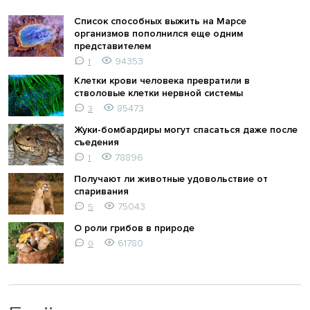
Список способных выжить на Марсе
организмов пополнился еще одним
представителем
94353
1
Клетки крови человека превратили в
стволовые клетки нервной системы
85473
3
Жуки-бомбардиры могут спасаться даже после
съедения
78896
1
Получают ли животные удовольствие от
спаривания
75043
5
О роли грибов в природе
61780
0