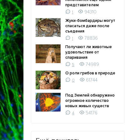
представителем
94310
1
Жуки-бомбардиры могут
спасаться даже после
съедения
78836
1
Получают ли животные
удовольствие от
спаривания
74989
5
О роли грибов в природе
61744
0
Под Землей обнаружено
огромное количество
новых живых существ
54176
4