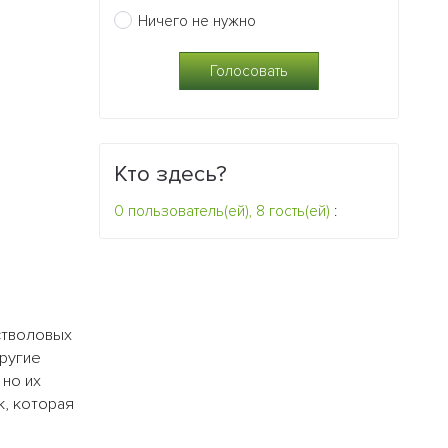
Ничего не нужно
Кто здесь?
0 пользователь(ей), 8 гость(ей)
:
стволовых
другие
 но их
к, которая