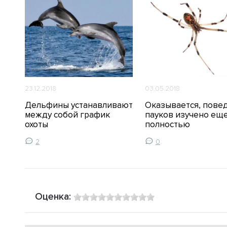
23.12.2018
03.05.2018
ого
Дельфины устанавливают
Оказывается, пове
между собой график
пауков изучено еще
охоты
полностью
2
0
Оценка: