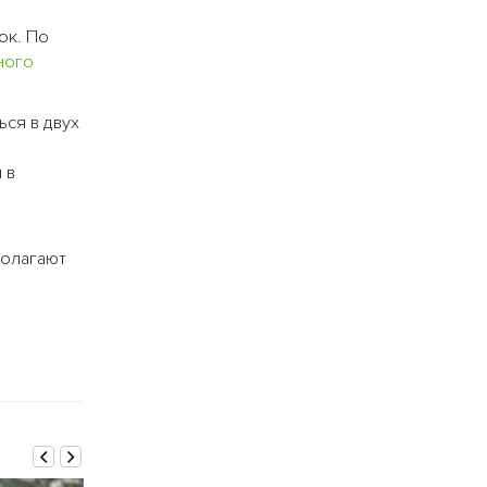
ок. По
ного
ься в двух
 в
полагают