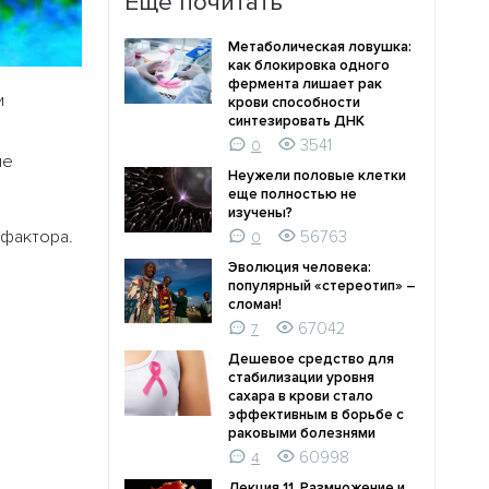
Ещё почитать
Метаболическая ловушка:
как блокировка одного
фермента лишает рак
и
крови способности
синтезировать ДНК
3541
0
ые
Неужели половые клетки
еще полностью не
изучены?
фактора.
56763
0
Эволюция человека:
популярный «стереотип» –
сломан!
67042
7
Дешевое средство для
стабилизации уровня
сахара в крови стало
эффективным в борьбе с
раковыми болезнями
60998
4
Лекция 11. Размножение и