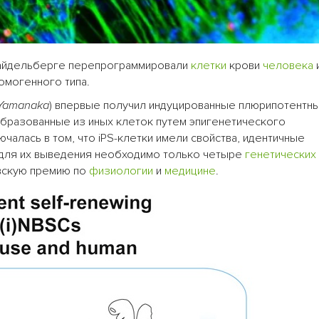
Хайдельберге перепрограммировали
клетки
крови
человека
омогенного типа.
 Yamanaka
) впервые получил индуцированные плюрипотентн
образованные из иных клеток путем эпигенетического
алась в том, что iPS-клетки имели свойства, идентичные
 для их выведения необходимо только четыре
генетических
евскую премию по
физиологии
и
медицине
.