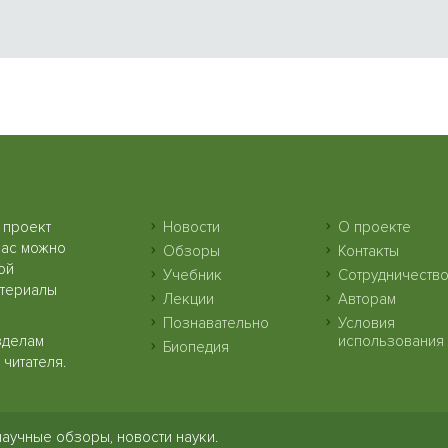
 проект
Новости
О проекте
нас можно
Обзоры
Контакты
ой
Учебник
Сотрудничеств
атериалы
Лекции
Авторам
Познавательно
Условия
зделам
использования
Биопедия
читателя.
научные обзоры, новости науки.