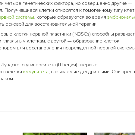
ли четыре генетических фактора, но совершенно другие —
. Получившиеся клетки относятся к гомогенному типу клет
ервной системы
, которые образуются во время
эмбриональ
ать основой для восстановительной терапии.
вые клетки нервной пластинки (iNBSCs) способны развиват
и глиальным клеткам, с другой — образование клеток
донором для восстановления поврежденной нервной системы
 Лундского университета (Швеция) впервые
а в клетки
иммунитета
, называемые дендритными. Они пред
раком.