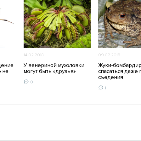
14.02.2018
09.02.2018
дение
У венериной мухоловки
Жуки-бомбардир
 не
могут быть «друзья»
спасаться даже 
съедения
0
1