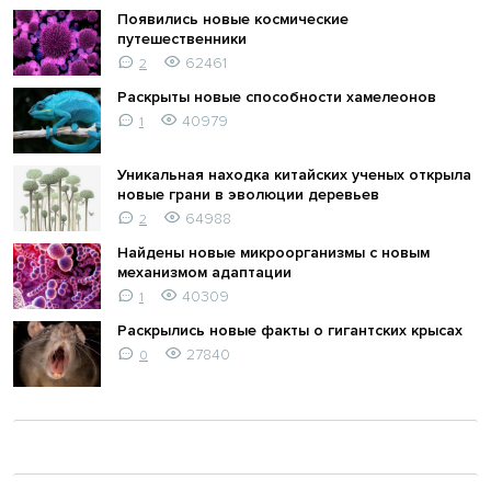
Появились новые космические
путешественники
62461
2
Раскрыты новые способности хамелеонов
40979
1
Уникальная находка китайских ученых открыла
новые грани в эволюции деревьев
64988
2
Найдены новые микроорганизмы с новым
механизмом адаптации
40309
1
Раскрылись новые факты о гигантских крысах
27840
0