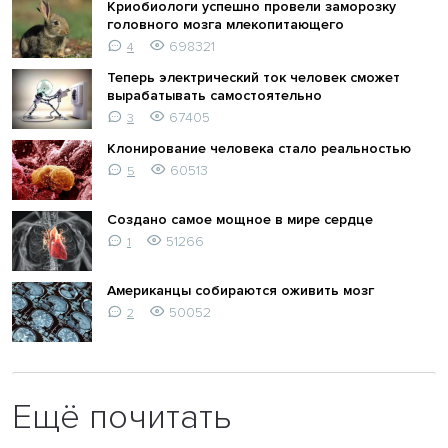
Криобиологи успешно провели заморозку
головного мозга млекопитающего
698321
4
Теперь электрический ток человек сможет
вырабатывать самостоятельно
67405
3
Клонирование человека стало реальностью
60513
5
Создано самое мощное в мире сердце
51266
1
Американцы собираются оживить мозг
50052
2
Ещё почитать