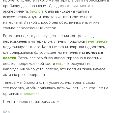
Кроме того, часть такого же материала была пересажена в
пробирку, для сравнения. Для достижения чистоты
эксперимента,
биологи
были вынуждены удалить
искусственным путем некоторые типы клеточного
материала. В такой способ они обеспечивали влияние
только пересаженных клеток.
Естественно, что для осуществления контроля над
пересаженным материалом, ученым пришлось
генетически
модифицировать его. Костные ткани покрыли гидрогелем,
где содержались флуорисцентно меченные
стволовые
клетки
. Затем все это было имплантировано в костный
дефект поврежденной кости
мыши
. В результате
наблюдения было установлено, что костная ткань начала
активно регенерировать.
Теперь же, биологи хотят усовершенствовать свою
технологию, чтобы появилась возможность испытать ее на
организме
человека
.
Подготовлено по материалам
МІ
0