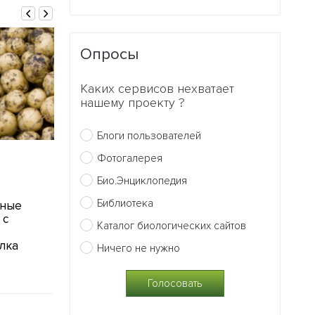
Опросы
Каких сервисов нехватает
нашему проекту ?
Блоги пользователей
13.09.2010
12.09.2010
Фотогалерея
Ученые разработали
Немецкие уч
Био.Энциклопедия
технологию создания
проводят эк
Библиотека
ные
электронной кожи
по получению
 с
из насекомых
Каталог биологических сайтов
0
0
лка
Ничего не нужно