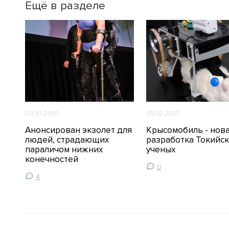
Ещё в разделе
09.10.2010
05.10.2010
вый
Анонсирован экзолет для
Крысомобиль - нов
людей, страдающих
разработка Токийск
параличом нижних
ученых
конечностей
0
4