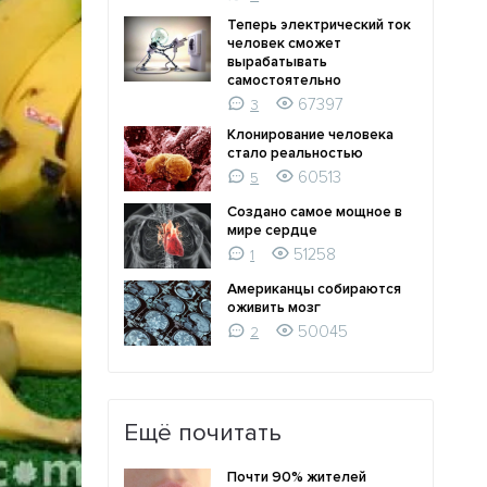
Теперь электрический ток
человек сможет
вырабатывать
самостоятельно
67397
3
Клонирование человека
стало реальностью
60513
5
Создано самое мощное в
мире сердце
51258
1
Американцы собираются
оживить мозг
50045
2
Ещё почитать
Почти 90% жителей