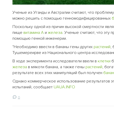
Ученые из Уганды и Австралии считают, что проблем
можно решить с помощью генномодифицированных
б
Поскольку одной из причин высокой смертности явл
пище
витамина А
и
железа
. Ученые считают, что эту
помощью генной инженерии.
"Необходимо ввести в бананы гены других
растений
,
Тушемереирве из Национального центра исследований
В ходе эксперимента исследователи ввели в
клетки
б
железа
в мякоти банана, а также гены
растений
, бог
результате всех этих манипуляций был получен
банан
Однако коммерческое использование результатов эт
испытаний, сообщает
UAUA.INFO
0