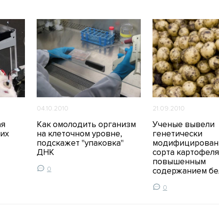
04.10.2010
21.09.2010
ая
Как омолодить организм
Ученые вывели
их
на клеточном уровне,
генетически
подскажет "упаковка"
модифицирован
ДНК
сорта картофеля
повышенным
0
содержанием бе
0