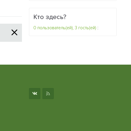
Кто здесь?
0 пользователь(ей), 3 гость(ей)
:
о