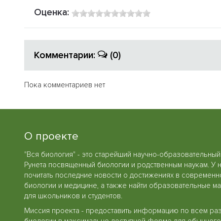
Оценка:
Комментарии:
(0)
Пока комментариев нет
О проекте
"Вся биология" - это старейший научно-образовательный
Рунета посвященный биологии и родственным наукам. У 
почитать последние новости о достижениях в современн
биологии и медицине, а также найти образовательные м
для школьников и студентов.
Миссия проекта - предоставить информацию по всем ра
биологии в максимально доступной форме для обычного 