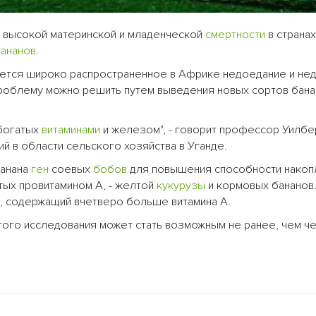
у высокой материнской и младенческой
смертности
в страна
ананов
.
яется широко распространенное в Африке недоедание и нед
 проблему можно решить путем выведения новых сортов бана
 богатых
витаминами
и железом", - говорит профессор Уилб
 в области сельского хозяйства в Уганде.
анана
ген
соевых
бобов
для повышения способности накоп
атых провитамином А, - желтой
кукурузы
и кормовых бананов.
, содержащий вчетверо больше витамина А.
ого исследования может стать возможным не ранее, чем че