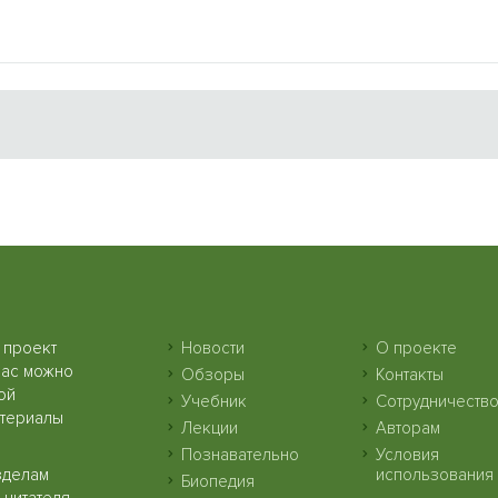
 проект
Новости
О проекте
нас можно
Обзоры
Контакты
ой
Учебник
Сотрудничеств
атериалы
Лекции
Авторам
Познавательно
Условия
зделам
использования
Биопедия
читателя.