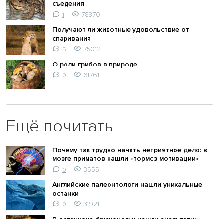
съедения
78870
1
Получают ли животные удовольствие от
спаривания
75012
5
О роли грибов в природе
61761
0
Ещё почитать
Почему так трудно начать неприятное дело: в
мозге приматов нашли «тормоз мотивации»
3655
0
Английские палеонтологи нашли уникальные
останки
31921
0