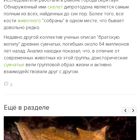
Исследователи работали в районе города Берктаун.
Обнаруженный ими
скелет
дипротодона является самым
полным из всех, найденных до сих пор. Более того, все
кости
животного
"собраны" в одном месте, что бывает
довольно редко.
Недавно другой коллектив ученых описал "братскую
могилу" древних сумчатых, погибших около 64 миллионов
лет назад. Анализ находки показал, что, в отличие от
современных животных из этой группы, доисторические
сумчатые
вели групповой образ жизни и активно
взаимодействовали друг с другом.
0
Ещё в разделе