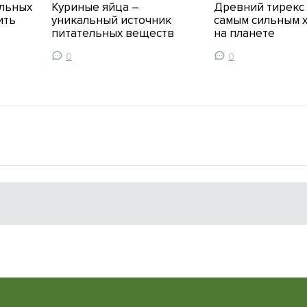
льных
Куриные яйца –
Древний тирекс
ить
уникальный источник
самым сильным 
питательных веществ
на планете
0
0