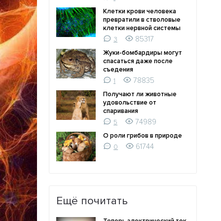
Клетки крови человека
превратили в стволовые
клетки нервной системы
85317
3
Жуки-бомбардиры могут
спасаться даже после
съедения
78835
1
Получают ли животные
удовольствие от
спаривания
74989
5
О роли грибов в природе
61744
0
Ещё почитать