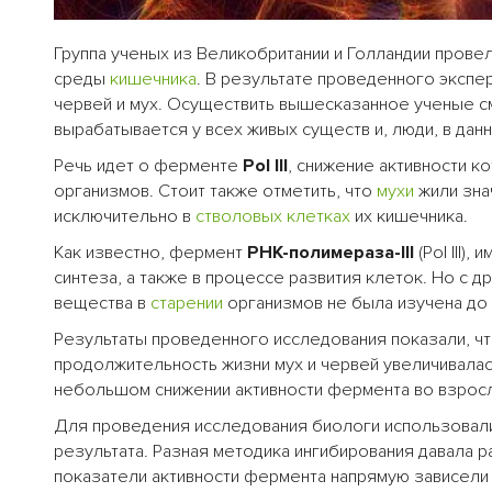
Группа ученых из Великобритании и Голландии прове
среды
кишечника
. В результате проведенного эксп
червей и мух. Осуществить вышесказанное ученые с
вырабатывается у всех живых существ и, люди, в дан
Речь идет о ферменте
Pol III
, снижение активности к
организмов. Стоит также отметить, что
мухи
жили зна
исключительно в
стволовых клетках
их кишечника.
Как известно, фермент
РНК-полимераза-III
(Pol III)
синтеза, а также в процессе развития клеток. Но с
вещества в
старении
организмов не была изучена до
Результаты проведенного исследования показали, ч
продолжительность жизни мух и червей увеличивалас
небольшом снижении активности фермента во взрос
Для проведения исследования биологи использовал
результата. Разная методика ингибирования давала 
показатели активности фермента напрямую зависели 