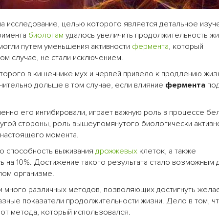
ла исследование, целью которого является детальное изуч
еримента
биологам
удалось увеличить продолжительность жи
могли путем уменьшения активности
фермента
, который
ном случае, не стали исключением.
оторого в кишечнике мух и червей привело к продлению жиз
чительно дольше в том случае, если влияние
фермента
под
, именно его ингибировали, играет важную роль в процессе б
 другой стороны, роль вышеупомянутого биологически активн
 настоящего момента.
то способность выживания
дрожжевых
клеток, а также
ь на 10%. Достижение такого результата стало возможным 
лом организме.
и много различных методов, позволяющих достигнуть жела
разные показатели продолжительности жизни. Дело в том, ч
от метода, который использовался.