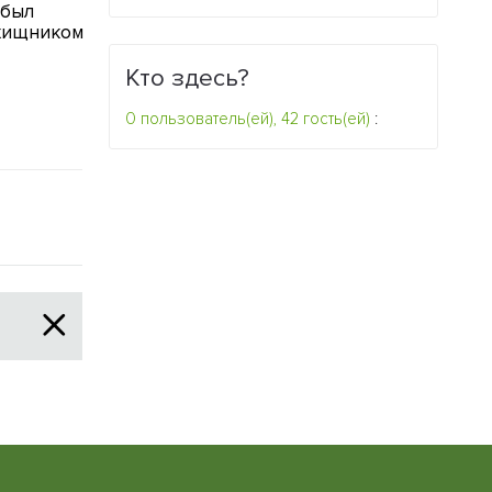
 был
Зачем кальмарам разные
Некоторые в
хищником
глаза?
способны вы
открытом ко
0
Кто здесь?
0
0 пользователь(ей), 42 гость(ей)
: