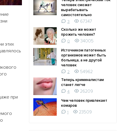
Теперь электрический ток
человек сможет
вырабатывать
ение
самостоятельно
зни
67347
3
Сколько же может
прожить человек?
34005
0
ни этих
авлялось
Источником патогенных
организмов может быть
больница, а не другой
человек
елкового
54962
2
ого
Теперь криминалистам
станет легче
26209
4
даже при
Чем человек привлекает
комаров
23509
1
емого
то