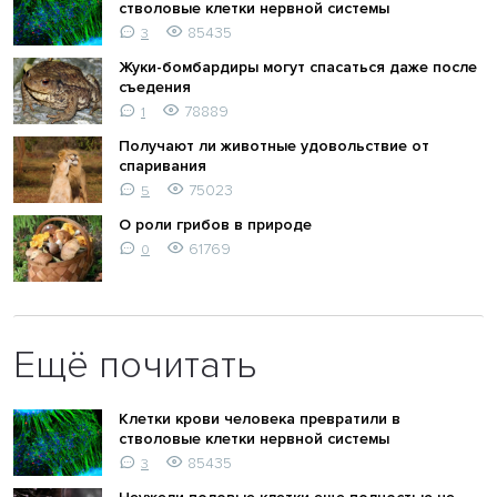
стволовые клетки нервной системы
85435
3
Жуки-бомбардиры могут спасаться даже после
съедения
78889
1
Получают ли животные удовольствие от
спаривания
75023
5
О роли грибов в природе
61769
0
Ещё почитать
Клетки крови человека превратили в
стволовые клетки нервной системы
85435
3