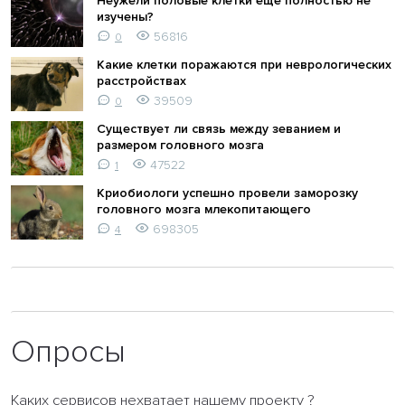
Неужели половые клетки еще полностью не
изучены?
56816
0
Какие клетки поражаются при неврологических
расстройствах
39509
0
Существует ли связь между зеванием и
размером головного мозга
47522
1
Криобиологи успешно провели заморозку
головного мозга млекопитающего
698305
4
Опросы
Каких сервисов нехватает нашему проекту ?