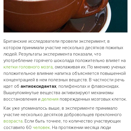
Британские исследователи провели эксперимент, в
котором принимали участие несколько десятков пожилых
людей. Результаты эксперимента показали, что
употребление горячего шоколада положительно влияет на
клетки
головного мозга
, омолаживая их. По мнению ученых
положительное влияние напитка объясняется повышенной
концентрацией в нем полезных веществ. В частности речь
идет об
антиоксидантах
, полифенолах и флавоноидах.
Вышеупомянутые вещества активизируют механизмы
восстановления и
деления
поврежденных мозговых клеток.
Как уже упоминалось выше, в эксперименте принимало
участие несколько десятков добровольцев преклонного
возраста
. Если быть точнее, то количество участвующих
составило 60
человек
. На протяжении месяца люди