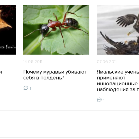
14.06.2011
07.06.2011
и
Почему муравьи убивают
Ямальские учен
себя в полдень?
применяют
инновационные
1
наблюдения за 
1