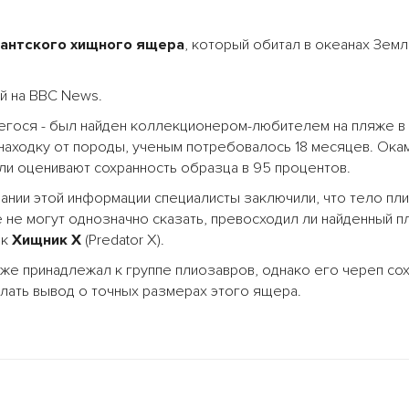
антского хищного ящера
, который обитал в океанах Зем
й на BBC News.
егося - был найден коллекционером-любителем на пляже в
 находку от породы, ученым потребовалось 18 месяцев. Ок
ли оценивают сохранность образца в 95 процентов.
вании этой информации специалисты заключили, что тело пл
е не могут однозначно сказать, превосходил ли найденный п
ак
Хищник X
(Predator X).
же принадлежал к группе плиозавров, однако его череп со
лать вывод о точных размерах этого ящера.