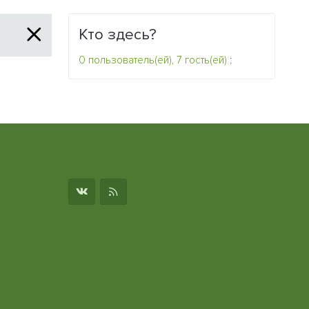
Кто здесь?
0 пользователь(ей), 7 гость(ей)
:
о