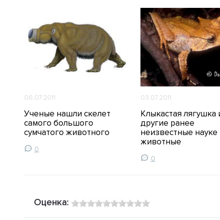
06.07.2011
03.07.2011
Ученые нашли скелет
Клыкастая лягушка 
ов
самого большого
другие ранее
сумчатого животного
неизвестные науке
животные
0
0
Оценка: