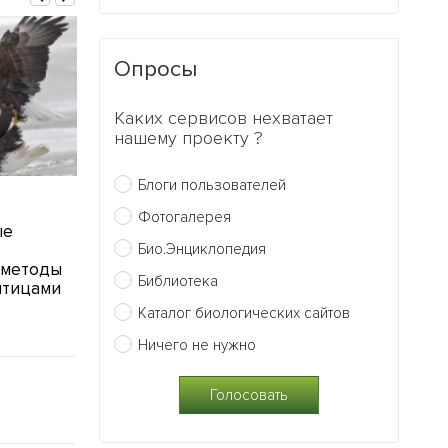
Опросы
Каких сервисов нехватает
нашему проекту ?
Блоги пользователей
28.05.2011
25.05.2011
Фотогалерея
ые
Новый вид таракана
Опубликован 
Био.Энциклопедия
найден в ЮАР
интересных 
 методы
животных и 
Библиотека
0
птицами
0
Каталог биологических сайтов
Ничего не нужно