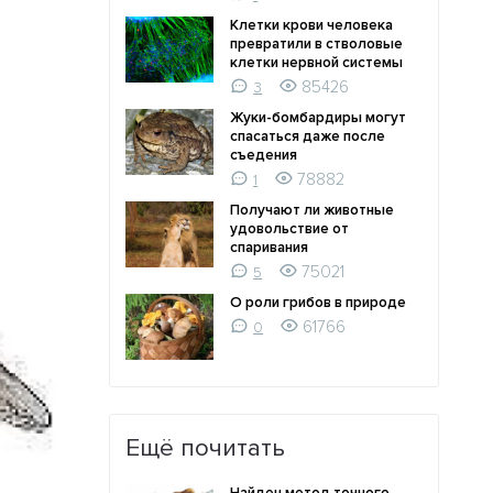
Клетки крови человека
превратили в стволовые
клетки нервной системы
85426
3
Жуки-бомбардиры могут
спасаться даже после
съедения
78882
1
Получают ли животные
удовольствие от
спаривания
75021
5
О роли грибов в природе
61766
0
Ещё почитать