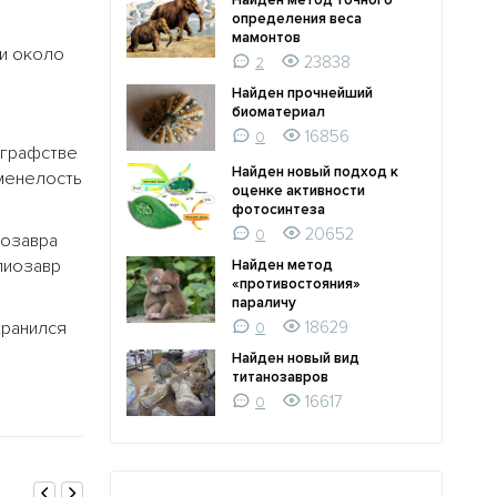
Найден метод точного
определения веса
мамонтов
ли около
23838
2
Найден прочнейший
биоматериал
16856
0
 графстве
Найден новый подход к
аменелость
оценке активности
фотосинтеза
20652
0
иозавра
лиозавр
Найден метод
«противостояния»
параличу
хранился
18629
0
Найден новый вид
титанозавров
16617
0