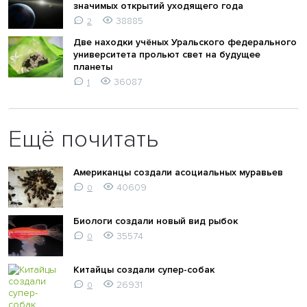
значимых открытий уходящего года
38885
2
Две находки учёных Уральского федерального
университета прольют свет на будущее
планеты
36087
1
Ещё почитать
Американцы создали асоциальных муравьев
40609
0
Биологи создали новый вид рыбок
35574
0
Китайцы создали супер-собак
26931
0