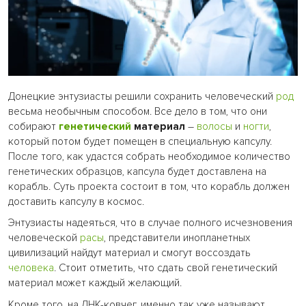
Донецкие энтузиасты решили сохранить человеческий
род
весьма необычным способом. Все дело в том, что они
собирают
генетический
материал
–
волосы
и
ногти
,
который потом будет помещен в специальную капсулу.
После того, как удастся собрать необходимое количество
генетических образцов, капсула будет доставлена на
корабль. Суть проекта состоит в том, что корабль должен
доставить капсулу в космос.
Энтузиасты надеяться, что в случае полного исчезновения
человеческой
расы
, представители инопланетных
цивилизаций найдут материал и смогут воссоздать
человека
. Стоит отметить, что сдать свой генетический
материал может каждый желающий.
Кроме того, на ДНК-ковчег, именно так уже называют