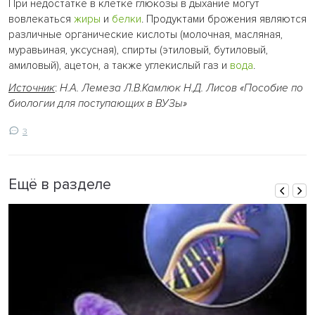
При недостатке в клетке глюкозы в дыхание могут
вовлекаться
жиры
и
белки
. Продуктами брожения являются
различные органические кислоты (молочная, масляная,
муравьиная, уксусная), спирты (этиловый, бутиловый,
амиловый), ацетон, а также углекислый газ и
вода
.
Источник
:
Н.А. Лемеза Л.В.Камлюк Н.Д. Лисов «Пособие по
биологии для поступающих в ВУЗы»
3
Ещё в разделе