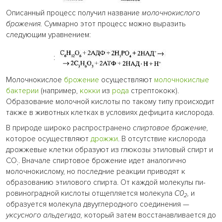
Описанный процесс получил название
молочнокислого
брожения.
Суммарно этот процесс можно выразить
следующим уравнением:
:
Молочнокислое
брожение
осуществляют
молочнокислые
бактерии
(например,
кокки
из
рода
стрептококк).
Образование молочной кислоты по такому типу происходит
также в животных клетках в условиях дефицита кислорода.
В природе широко распространено
спиртовое брожение,
которое осуществляют
дрожжи
. В отсутствие кислорода
дрожжевые клетки образуют из глюкозы этиловый спирт и
СО
. Вначале спиртовое брожение идет аналогично
;
молочнокислому, но последние реакции приводят к
образованию этилового спирта. От каждой молекулы пи-
ровиноградной кислоты отщепляется молекула
С0
,
и
2
образуется молекула двууглеродного соединения —
уксусного альдегида,
который затем восстанавливается до