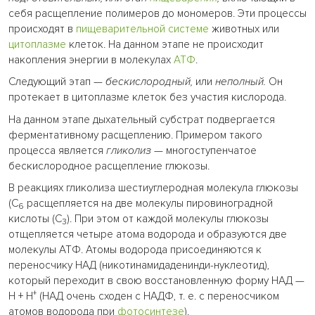
себя расщепление полимеров до мономеров. Эти процессы
происходят в
пищеварительной системе
животных или
цитоплазме
клеток. На данном этапе не происходит
накопления энергии в молекулах
АТФ
.
Следующий этап —
бескислородный,
или
неполный.
Он
протекает в цитоплазме клеток без участия кислорода.
На данном этапе дыхательный субстрат подвергается
ферментативному расщеплению. Примером такого
процесса является
гликолиз
— многоступенчатое
бескислородное расщепление глюкозы.
В реакциях гликолиза шестиуглеродная молекула глюкозы
(С
расщепляется на две молекулы пировиноградной
6
кислоты (С
). При этом от каждой молекулы глюкозы
3
отщепляется четыре атома водорода и образуются две
молекулы АТФ. Атомы водорода присоединяются к
переносчику НАД (никотинамидаденинди-нуклеотид),
который переходит в свою восстановленную форму НАД —
+
Н + Н
(НАД очень сходен с НАДФ, т. е. с переносчиком
атомов водорода при
фотосинтезе
).