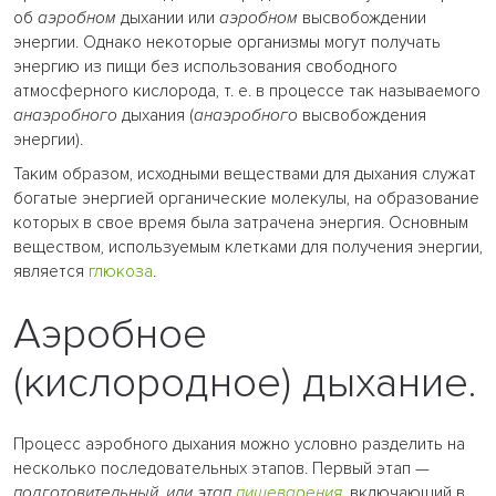
об
аэробном
дыхании или
аэробном
высвобождении
энергии. Однако некоторые организмы могут получать
энергию из пищи без использования свободного
атмосферного кислорода, т. е. в процессе так называемого
анаэробного
дыхания (
анаэробного
высвобождения
энергии).
Таким образом, исходными веществами для дыхания служат
богатые энергией органические молекулы, на образование
которых в свое время была затрачена энергия. Основным
веществом, используемым клетками для получения энергии,
является
глюкоза
.
Аэробное
(кислородное) дыхание.
Процесс аэробного дыхания можно условно разделить на
несколько последовательных этапов. Первый этап —
подготовительный, или этап
пищеварения
,
включающий в