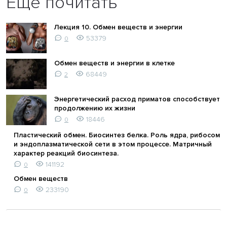
Ещё почитать
Лекция 10. Обмен веществ и энергии
53379
0
Обмен веществ и энергии в клетке
68449
2
Энергетический расход приматов способствует
продолжению их жизни
18446
0
Пластический обмен. Биосинтез белка. Роль ядра, рибосом
и эндоплазматической сети в этом процессе. Матричный
характер реакций биосинтеза.
141192
0
Обмен веществ
233190
0