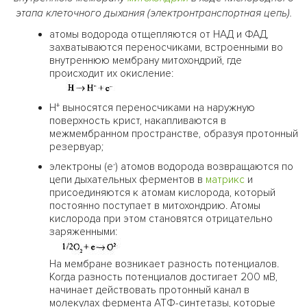
этапа клеточного дыхания (электронтранспортная цепь).
атомы водорода отщепляются от НАД и ФАД,
захватываются переносчиками, встроенными во
внутреннюю мембрану митохондрий, где
происходит их окисление:
+
Н
выносятся переносчиками на наружную
поверхность крист, накапливаются в
межмембранном пространстве, образуя протонный
резервуар;
-
электроны (е
) атомов водорода возвращаются по
цепи дыхательных ферментов в
матрикс
и
присоединяются к атомам кислорода, который
постоянно поступает в митохондрию. Атомы
кислорода при этом становятся отрицательно
заряженными:
На мембране возникает разность потенциалов.
Когда разность потенциалов достигает 200 мВ,
начинает действовать протонный канал в
молекулах фермента АТФ-синтетазы, которые