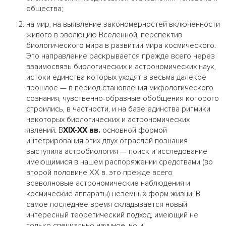
общества;
на мир, на выявление закономерностей включенности
живого в эволюцию Вселенной, перспектив
биологического мира в развитии мира космического.
Это направление раскрывается прежде всего через
взаимосвязь биологических и астрономических наук,
истоки единства которых уходят в весьма далекое
прошлое — в период становления мифологического
сознания, чувственно-образные обобщения которого
строились, в частности, и на базе единства ритмики
некоторых биологических и астрономических
явлений. В
XIX-XX вв.
основной формой
интегрирования этих двух отраслей познания
выступила астробиология — поиск и исследование
имеющимися в нашем распоряжении средствами (во
второй половине XX в. это прежде всего
всеволновые астрономические наблюдения и
космические аппараты) неземных форм жизни. В
самое последнее время складывается новый
интересный теоретический подход, имеющий не
только специально научное, но и