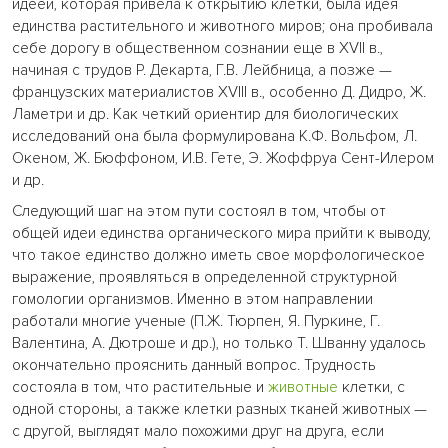
идеей, которая привела к открытию клетки, была идея
единства растительного и животного миров; она пробивала
себе дорогу в общественном сознании еще в XVII в.,
начиная с трудов Р. Декарта, Г.В. Лейбница, а позже —
французских материалистов XVIII в., особенно Д. Дидро, Ж.
Ламетри и др. Как четкий ориентир для биологических
исследований она была формулирована К.Ф. Вольфом, Л.
Океном, Ж. Бюффоном, И.В. Гете, Э. Жоффруа Сент-Илером
и др.
Следующий шаг на этом пути состоял в том, чтобы от
общей идеи единства органического мира прийти к выводу,
что такое единство должно иметь свое морфологическое
выражение, проявляться в определенной структурной
гомологии организмов. Именно в этом направлении
работали многие ученые (П.Ж. Тюрпен, Я. Пуркине, Г.
Валентина, А. Дютроше и др.), но только Т. Шванну удалось
окончательно прояснить данный вопрос. Трудность
состояла в том, что растительные и
животные
клетки, с
одной стороны, а также клетки разных тканей животных —
с другой, выглядят мало похожими друг на друга, если