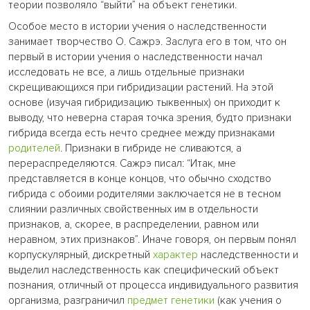
теории позволяло “выйти” на объект генетики.
Особое место в истории учения о наследственности
занимает творчество О. Сажрэ. Заслуга его в том, что он
первый в истории учения о наследственности начал
исследовать не все, а лишь отдельные признаки
скрещивающихся при гибридизации растений. На этой
основе (изучая гибридизацию тыквенных) он приходит к
выводу, что неверна старая точка зрения, будто признаки
гибрида всегда есть нечто среднее между признаками
родителей
. Признаки в гибриде не сливаются, а
перераспределяются. Сажрэ писал: “Итак, мне
представляется в конце концов, что обычно сходство
гибрида с обоими родителями заключается не в тесном
слиянии различных свойственных им в отдельности
признаков, а, скорее, в распределении, равном или
неравном, этих признаков”. Иначе говоря, он первым понял
корпускулярный, дискретный
характер
наследственности и
выделил наследственность как специфический объект
познания, отличный от процесса индивидуального развития
организма, разграничил
предмет генетики
(как учения о