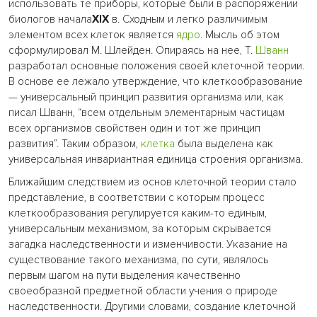
использовать те приборы, которые были в распоряжении
биологов начала
XIX
в. Сходным и легко различимым
элементом всех клеток является
ядро
. Мысль об этом
сформулировал М. Шлейден. Опираясь на нее, Т.
Шванн
разработал основные положения своей клеточной теории.
В основе ее лежало утверждение, что клеткообразование
— универсальный принцип развития организма или, как
писал Шванн, “всем отдельным элементарным частицам
всех организмов свойствен один и тот же принцип
развития”. Таким образом,
клетка
была выделена как
универсальная инвариантная единица строения организма.
Ближайшим следствием из основ клеточной теории стало
представление, в соответствии с которым процесс
клеткообразования регулируется каким-то единым,
универсальным механизмом, за которым скрывается
загадка наследственности и изменчивости. Указание на
существование такого механизма, по сути, являлось
первым шагом на пути выделения качественно
своеобразной предметной области учения о природе
наследственности. Другими словами, создание клеточной