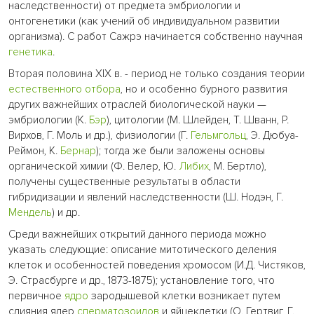
наследственности) от предмета эмбриологии и
онтогенетики (как учений об индивидуальном развитии
организма). С работ Сажрэ начинается собственно научная
генетика
.
Вторая половина XIX в. - период не только создания теории
естественного отбора
, но и особенно бурного развития
других важнейших отраслей биологической науки —
эмбриологии (К.
Бэр
), цитологии (М. Шлейден, Т. Шванн, Р.
Вирхов, Г. Моль и др.), физиологии (Г.
Гельмгольц
, Э. Дюбуа-
Реймон, К.
Бернар
); тогда же были заложены основы
органической химии (Ф. Велер, Ю.
Либих
, М. Бертло),
получены существенные результаты в области
гибридизации и явлений наследственности (Ш. Нодэн, Г.
Мендель
) и др.
Среди важнейших открытий данного периода можно
указать следующие: описание митотического деления
клеток и особенностей поведения хромосом (И.Д. Чистяков,
Э. Страсбурге и др., 1873-1875); установление того, что
первичное
ядро
зародышевой клетки возникает путем
слияния ядер
сперматозоидов
и яйцеклетки (О. Гертвиг, Г.