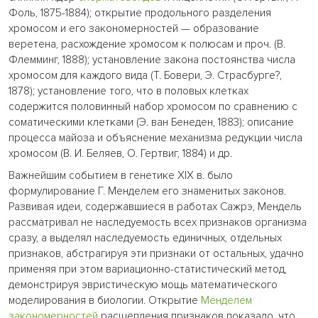
Фоль, 1875-1884); открытие продольного разделения
хромосом и его закономерностей — образование
веретена, расхождение хромосом к полюсам и проч. (В.
Флемминг, 1888); установление закона постоянства числа
хромосом для каждого вида (Т. Бовери, Э. Страсбурге?,
1878); установление того, что в половых клетках
содержится половинный набор хромосом по сравнению с
соматическими клетками (Э. ван Бенеден, 1883); описание
процесса майоза и объяснение механизма редукции числа
хромосом (В. И. Беляев, О. Гертвиг, 1884) и др.
Важнейшим событием в генетике XIX в. было
формулирование Г. Менделем его знаменитых законов.
Развивая идеи, содержавшиеся в работах Сажрэ, Мендель
рассматривал не наследуемость всех признаков организма
сразу, а выделял наследуемость единичных, отдельных
признаков, абстрагируя эти признаки от остальных, удачно
применяя при этом вариационно-статистический метод,
демонстрируя эвристическую мощь математического
моделирования в биологии. Открытие
Менделем
закономерностей
расщепления признаков показало, что