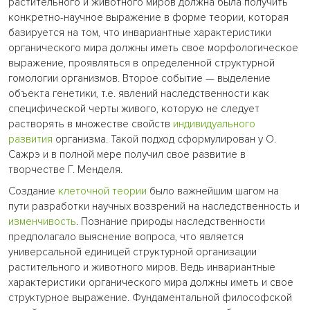
растительного и животного миров должна была получить
конкретно-научное выражение в форме теории, которая
базируется на том, что инвариантные характеристики
органического мира должны иметь свое морфологическое
выражение, проявляться в определенной структурной
гомологии организмов. Второе событие — выделение
объекта генетики, т.е. явлений наследственности как
специфической черты живого, которую не следует
растворять в множестве свойств
индивидуального
развития
организма. Такой подход сформулирован у О.
Сажрэ и в полной мере получил свое развитие в
творчестве Г. Менделя.
Создание
клеточной теории
было важнейшим шагом на
пути разработки научных воззрений на наследственность и
изменчивость
. Познание природы наследственности
предполагало выяснение вопроса, что является
универсальной единицей структурной организации
растительного и животного миров. Ведь инвариантные
характеристики органического мира должны иметь и свое
структурное выражение. Фундаментальной философской