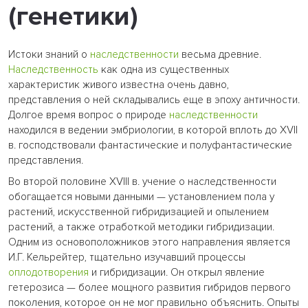
(генетики)
Истоки знаний о
наследственности
весьма древние.
Наследственность
как одна из существенных
характеристик живого известна очень давно,
представления о ней складывались еще в эпоху античности.
Долгое время вопрос о природе
наследственности
находился в ведении эмбриологии, в которой вплоть до XVII
в. господствовали фантастические и полуфантастические
представления.
Во второй половине XVIII в. учение о наследственности
обогащается новыми данными — установлением пола у
растений, искусственной гибридизацией и опылением
растений, а также отработкой методики гибридизации.
Одним из основоположников этого направления является
И.Г. Кельрейтер, тщательно изучавший процессы
оплодотворения
и гибридизации. Он открыл явление
гетерозиса — более мощного развития гибридов первого
поколения, которое он не мог правильно объяснить. Опыты