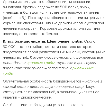
Дрожжи используют в хлебопечении, пивоварении,
виноделии. Дрожжи содержат до 50% белка, жиры,
углеводы, в большом количестве синтезируют витамины
(особенно В
). Поэтому они обладают ценными пищевыми и
2
кормовыми свойствами. Пивные дрожжи используются при
лечении малокровия. Кормовые дрожжи используют для
производства кормовых белков.
Класс Базидиомицеты. Шляпочные грибы.
Около
30 000 высших грибов, вегетативное тело которых
представляет собой разветвленный мицелий, состоящий из
членистых гиф.
К этому классу относится практически все
съедобные и
ядовитые грибы
, трутовики и две группы
паразитических грибов – головневые и
ржавчинные
грибы
.
Отличительная особенность базидиомицетов –
наличие в
каждой клетке мицелия двух гаплоидных ядер.
Такую
клетку называют дикарионной, а развивающийся из нее
мицелий – дикарионическим.
Для большинства базидиомицетов характерно