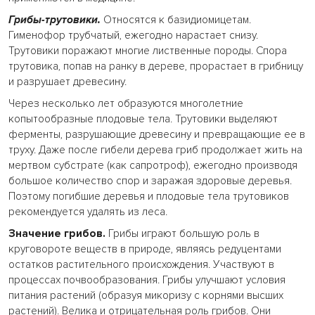
Грибы-трутовики.
Относятся к базидиомицетам.
Гименофор трубчатый, ежегодно нарастает снизу.
Трутовики поражают многие лиственные породы. Спора
трутовика, попав на ранку в дереве, прорастает в грибницу
и разрушает древесину.
Через несколько лет образуются многолетние
копытообразные плодовые тела. Трутовики выделяют
ферменты, разрушающие древесину и превращающие ее в
труху. Даже после гибели дерева гриб продолжает жить на
мертвом субстрате (как сапротроф), ежегодно производя
большое количество спор и заражая здоровые деревья.
Поэтому погибшие деревья и плодовые тела трутовиков
рекомендуется удалять из леса.
Значение грибов.
Грибы играют большую роль в
круговороте веществ в природе, являясь редуцентами
остатков растительного происхождения. Участвуют в
процессах почвообразования. Грибы улучшают условия
питания растений (образуя микоризу с корнями высших
растений). Велика и отрицательная роль грибов. Они