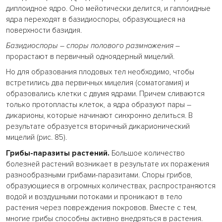
диплоидное ядро. Оно мейотически делится, и гаплоидные
ядра переходят в базидиоспоры, образующиеся на
поверхности базидия.
Базидиоспоры – споры полового размножения
–
прорастают в первичный одноядерный мицелий.
Но для образования плодовых тел необходимо, чтобы
встретились два первичных мицелия (соматогамия) и
образовались клетки с двумя ядрами. Причем сливаются
только протопласты клеток, а ядра образуют пары –
дикарионы, которые начинают синхронно делиться. В
результате образуется вторичный дикарионический
мицелий (рис. 85).
Грибы-паразиты растений.
Большое количество
болезней растений возникает в результате их поражения
разнообразными грибами-паразитами. Споры грибов,
образующиеся в огромных количествах, распространяются
водой и воздушными потоками и проникают в тело
растения через повреждения покровов. Вместе с тем,
многие грибы способны активно внедряться в растения.