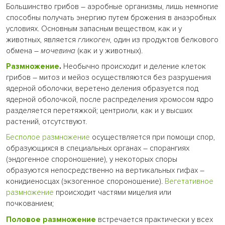
Большинство грибов – аэробные организмы, лишь немногие
способны получать энергию путем брожения в анаэробных
условиях. Основным запасным веществом, как и у
животных, является
гликоген
, один из продуктов белкового
обмена –
мочевина
(как и у животных).
Размножение
.
Необычно происходит и деление клеток
грибов – митоз и мейоз осуществляются без разрушения
ядерной оболочки, веретено деления образуется под
ядерной оболочкой, после распределения хромосом ядро
разделяется перетяжкой; центриоли, как и у высших
растений, отсутствуют.
Бесполое размножение
осуществляется при помощи спор,
образующихся в специальных органах – спорангиях
(эндогенное спороношение), у некоторых споры
образуются непосредственно на вертикальных гифах –
конидиеносцах (экзогенное спороношение).
Вегетативное
размножение
происходит частями мицелия или
почкованием;
Половое размножение
встречается практически у всех