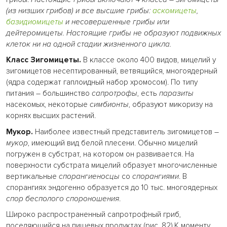
(из низших грибов) и все высшие грибы:
аскомицеты
,
базидиомицеты
и несовершенные грибы или
дейтеромицеты. Настоящие грибы не образуют подвижных
клеток ни на одной стадии жизненного цикла.
Класс Зигомицеты.
В классе около 400 видов, мицелий у
зигомицетов несептированный, ветвящийся, многоядерный
(ядра содержат гаплоидный набор хромосом). По типу
питания – большинство
сапротрофы
, есть
паразиты
насекомых, некоторые
симбионты
, образуют микоризу на
корнях высших растений.
Мукор.
Наиболее известный представитель зигомицетов –
мукор
, имеющий вид белой плесени. Обычно мицелий
погружен в субстрат, на котором он развивается. На
поверхности субстрата мицелий образует многочисленные
вертикальные
спорангиеносцы
со
спорангиями
. В
спорангиях эндогенно образуется до 10 тыс. многоядерных
спор бесполого спороношения
.
Широко распространенный сапротрофный гриб,
поселяющийся на пищевых продуктах (рис. 82).К моменту