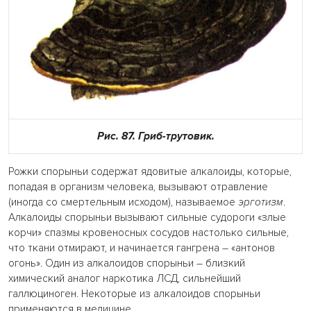
Рис. 87. Гриб-трутовик.
Рожки спорыньи содержат ядовитые алкалоиды, которые,
попадая в организм человека, вызывают отравление
(иногда со смертельным исходом), называемое
эрготизм
.
Алкалоиды спорыньи вызывают сильные судороги «злые
корчи» спазмы кровеносных сосудов настолько сильные,
что ткани отмирают, и начинается гангрена – «антонов
огонь». Один из алкалоидов спорыньи – близкий
химический аналог наркотика ЛСД, сильнейший
галлюциноген. Некоторые из алкалоидов спорыньи
применяются в медицине.