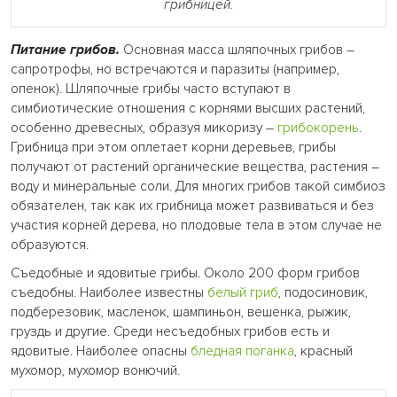
грибницей.
Питание грибов.
Основная масса шляпочных грибов –
сапротрофы, но встречаются и паразиты (например,
опенок). Шляпочные грибы часто вступают в
симбиотические отношения с корнями высших растений,
особенно древесных, образуя микоризу –
грибокорень
.
Грибница при этом оплетает корни деревьев, грибы
получают от растений органические вещества, растения –
воду и минеральные соли. Для многих грибов такой симбиоз
обязателен, так как их грибница может развиваться и без
участия корней дерева, но плодовые тела в этом случае не
образуются.
Съедобные и ядовитые грибы. Около 200 форм грибов
съедобны. Наиболее известны
белый гриб
, подосиновик,
подберезовик, масленок, шампиньон, вешенка, рыжик,
груздь и другие. Среди несъедобных грибов есть и
ядовитые. Наиболее опасны
бледная поганка
, красный
мухомор, мухомор вонючий.