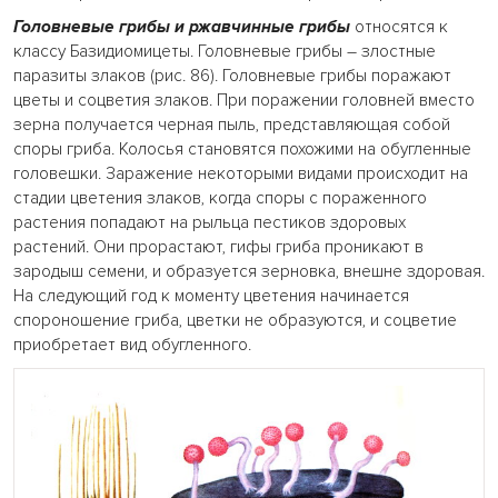
Головневые грибы и ржавчинные грибы
относятся к
классу Базидиомицеты. Головневые грибы – злостные
паразиты злаков (рис. 86). Головневые грибы поражают
цветы и соцветия злаков. При поражении головней вместо
зерна получается черная пыль, представляющая собой
споры гриба. Колосья становятся похожими на обугленные
головешки. Заражение некоторыми видами происходит на
стадии цветения злаков, когда споры с пораженного
растения попадают на рыльца пестиков здоровых
растений. Они прорастают, гифы гриба проникают в
зародыш семени, и образуется зерновка, внешне здоровая.
На следующий год к моменту цветения начинается
спороношение гриба, цветки не образуются, и соцветие
приобретает вид обугленного.