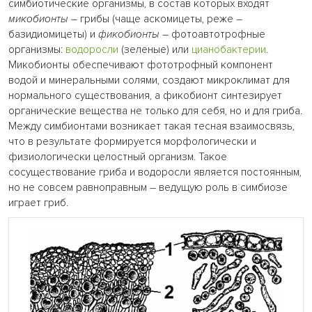
симбиотические организмы, в состав которых входят
микобионты
– грибы (чаще аскомицеты, реже –
базидиомицеты) и
фикобионты
– фотоавтотрофные
организмы:
водоросли
(зеленые) или
цианобактерии
.
Микобионты обеспечивают фототрофный компонент
водой и минеральными солями, создают микроклимат для
нормального существования, а фикобионт синтезирует
органические вещества не только для себя, но и для гриба.
Между симбионтами возникает такая тесная взаимосвязь,
что в результате формируется морфологически и
физиологически целостный организм. Такое
сосуществование гриба и водоросли является постоянным,
но не совсем равноправным – ведущую роль в симбиозе
играет гриб.