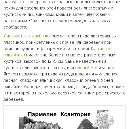
разрушают поверхность скальные породы, подготавливая
почву для заселения этой поверхности листоватыми и
кустистыми лишайниками, мхами и затем цветковыми
растениями. Они являются
пионерами растительных
сообществ
.
Листоватые лишайники
имеют тело в виде листовидных
пластинок, прикрепленных к почве или деревьям при
помощи пучков гиф (пармелия, ксантория).
Кустистые
лишайники
имеют вид более или менее разветвленных
кустиков, высотой до 12-15 см. Самые известные из
кустистых лишайников – ягель, или
олений мох
и уснея.
Ягелем называют три вида из рода кладония – кладония
лесная, кладония альпийская, кладония оленья. Уснея,
лишайник-бородач, имеет слоевище в виде бороды, тонкие
нити которой в несколько десятков сантиметров свисают с
деревьев.