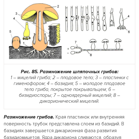
Рис. 85. Размножение шляпочных грибов:
1 – мицелий гриба; 2 – плодовое тело; 3 – пластинки с
гименофором; 4 – базидия; 5 – молодое плодовое
тело гриба, покрытое покрывальцем; 6 –
бизидиоспоры; 7 – одноядерный мицелий; 8 –
дикарионический мицелий.
Р
азмножение грибов.
Края пластинок или внутренняя
поверхность трубок представлена слоем из базидий. В
базидиях завершается дикарионная фаза развития
базидиомицетов. Ядра дикариона сливаются, образуя