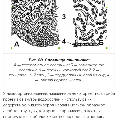
Рис. 88. Слоевище лишайника:
А — гетеромерное слоевище; Б — гомеомерное
слоевище (1 — верхний корковый слой; 2 —
гонидиальный слой; 3 — сердцевинный слой из гиф; 4
— нижний корковый слой.
У низкоорганизованных лишайников некоторые гифы гриба
проникают внутрь водорослей и используют их
содержимое, у высокоорганизованных гифы образуют
особые структуры, которые не проникают, а плотно
прижимаются к оболочке клетки водоросли и поглощая