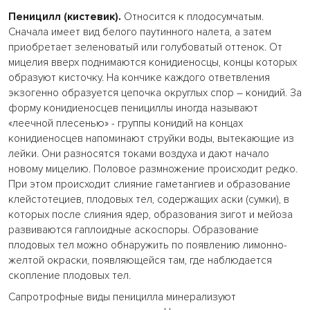
П
еницилл (кистевик).
Относится к плодосумчатым.
Сначала имеет вид белого паутинного налета, а затем
приобретает зеленоватый или голубоватый оттенок. От
мицелия вверх поднимаются конидиеносцы, концы которых
образуют кисточку. На кончике каждого ответвления
экзогенно образуется цепочка округлых спор – конидий. За
форму конидиеносцев пенициллы иногда называют
«леечной плесенью» - группы конидий на концах
конидиеносцев напоминают струйки воды, вытекающие из
лейки. Они разносятся токами воздуха и дают начало
новому мицелию. Половое размножение происходит редко.
При этом происходит слияние гаметангиев и образование
клейстотециев, плодовых тел, содержащих аски (сумки), в
которых после слияния ядер, образования зигот и мейоза
развиваются гаплоидные аскоспоры. Образование
плодовых тел можно обнаружить по появлению лимонно-
желтой окраски, появляющейся там, где наблюдается
скопление плодовых тел.
Сапротрофные виды пеницилла минерализуют