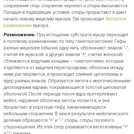
созревания спор спорангии чернеют и споры высыпаются.
Попадая в подходящие условия, споры прорастают и дают
начало новому мицелию мукора. Так происходит
бесполое
размножение
мукора.
Размножение.
При истощении субстрата мукор переходит
к половому размножению по типу
гаметангиогамии
. Гифы
разных мицелиев (обычно одну нить обозначают знаком "-",
считая ее мужской, а другую знаком "+", считая женской)
сближаются вздутыми концами –
гаметангиями
, которые
отделяются от мицелия перегородками, оболочки между
ними растворяются, и происходит слияние цитоплазмы и
ядер разных знаков. Образуется зигота с многочисленными
диплоидными ядрами, покрывающаяся толстой шиповатой
оболочкой. После периода покоя ядра претерпевают
мейоз, наружная оболочка зиготы лопается, и она
прорастает в короткую гифу, заканчивающуюся
небольшим спорангием. В нем в результате мейотического
деления образуются "+" и "-" споры,
споры полового
спороношения
. Из этих спор развивается вегетативные "+"
и "-" мицелии.