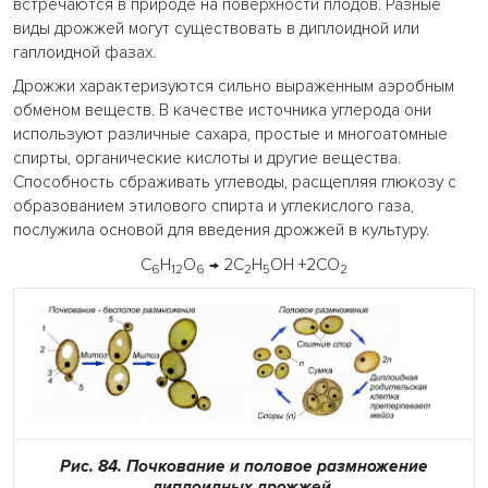
встречаются в природе на поверхности плодов. Разные
виды дрожжей могут существовать в диплоидной или
гаплоидной фазах.
Дрожжи характеризуются сильно выраженным аэробным
обменом веществ. В качестве источника углерода они
используют различные сахара, простые и многоатомные
спирты, органические кислоты и другие вещества.
Способность сбраживать углеводы, расщепляя глюкозу с
образованием этилового спирта и углекислого газа,
послужила основой для введения дрожжей в культуру.
С
Н
О
→ 2С
Н
ОН +2СО
6
12
6
2
5
2
Рис. 84. Почкование и половое размножение
диплоидных дрожжей.