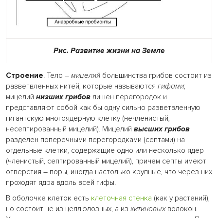
Рис. Развитие жизни на Земле
Строение
. Тело –
мицелий
большинства грибов состоит из
разветвленных нитей, которые называются
гифами
;
мицелий
низших грибов
лишен перегородок и
представляют собой как бы одну сильно разветвленную
гигантскую многоядерную клетку (нечленистый,
несептированный мицелий). Мицелий
высших грибов
разделен поперечными перегородками (септами) на
отдельные клетки, содержащие одно или несколько ядер
(членистый, септированный мицелий), причем септы имеют
отверстия – поры, иногда настолько крупные, что через них
проходят ядра вдоль всей гифы.
В оболочке клеток есть
клеточная стенка
(как у растений),
но состоит не из целлюлозных, а из
хитиновых
волокон.