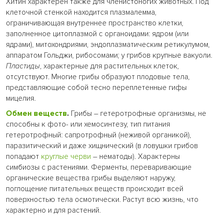
Хитин характерен также для членистоногих животных. Под
клеточной стенкой находится плазмалемма,
ограничивающая внутреннее пространство клетки,
заполненное цитоплазмой с органоидами: ядром (или
ядрами), митохондриями, эндоплазматическим ретикулумом,
аппаратом Гольджи, рибосомами; у грибов крупные вакуоли.
Пластиды
, характерные для растительных клеток,
отсутствуют. Многие грибы образуют плодовые тела,
представляющие собой тесно переплетенные гифы
мицелия.
Обмен веществ
.
Грибы – гетеротрофные организмы, не
способны к фото- или хемосинтезу, тип питания
гетеротрофный: сапротрофный (неживой органикой),
паразитический и даже хищнический (в ловушки грибов
попадают
круглые черви
– нематоды). Характерны
симбиозы с растениями. Ферменты, переваривающие
органические вещества грибы выделяют наружу,
поглощение питательных веществ происходит всей
поверхностью тела осмотически. Растут всю жизнь, что
характерно и для растений.