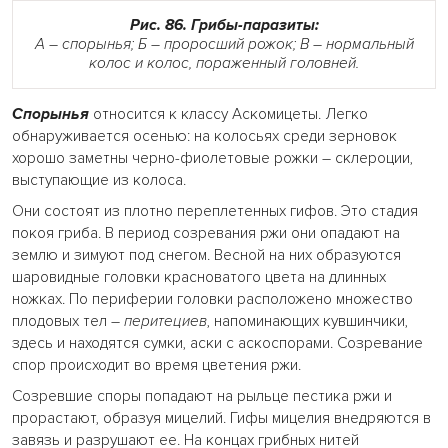
Рис. 86. Грибы-паразиты:
А – спорынья; Б – проросший рожок; В – нормальный
колос и колос, пораженный головней.
Спорынья
относится к классу Аскомицеты. Легко
обнаруживается осенью: на колосьях среди зерновок
хорошо заметны черно-фиолетовые рожки – склероции,
выступающие из колоса.
Они состоят из плотно переплетенных гифов. Это стадия
покоя гриба. В период созревания ржи они опадают на
землю и зимуют под снегом. Весной на них образуются
шаровидные головки красноватого цвета на длинных
ножках. По периферии головки расположено множество
плодовых тел –
перитециев
, напоминающих кувшинчики,
здесь и находятся сумки, аски с аскоспорами. Созревание
спор происходит во время цветения ржи.
Созревшие споры попадают на рыльце пестика ржи и
прорастают, образуя мицелий. Гифы мицелия внедряются в
завязь и разрушают ее. На концах грибных нитей