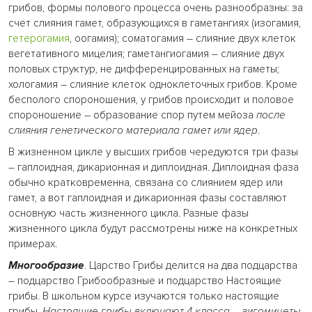
грибов, формы полового процесса очень разнообразны: за
счет слияния гамет, образующихся в гаметангиях (изогамия,
гетерогамия
, оогамия); соматогамия – слияние двух клеток
вегетативного мицелия; гаметангиогамия – слияние двух
половых структур, не дифференцированных на гаметы;
хологамия – слияние клеток одноклеточных грибов. Кроме
бесполого спороношения, у грибов происходит и половое
спороношение – образование спор путем мейоза
после
слияния генетического материала гамет или ядер
.
В жизненном цикле у высших грибов чередуются три фазы
– гаплоидная, дикарионная и диплоидная. Диплоидная фаза
обычно кратковременна, связана со слиянием ядер или
гамет, а вот гаплоидная и дикарионная фазы составляют
основную часть жизненного цикла. Разные фазы
жизненного цикла будут рассмотрены ниже на конкретных
примерах.
Многообразие
. Царство Грибы делится на два подцарства
– подцарство Грибообразные и подцарство Настоящие
грибы. В школьном курсе изучаются только настоящие
грибы.
Настоящие грибы включают 4 класса – зигомицеты