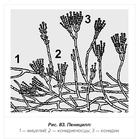
Рис. 83. Пеницилл:
1 — мицелий; 2 — конидиеносцы; 3 — конидии.