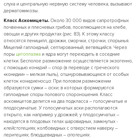
слуха и центральную нервную систему человека, вызывают
дерматомикозы.
Класс Аскомицеты.
Около 30 000 видов сапротрофных
почвенных и плесневых грибов, поселяющиеся на хлебе,
овощах и других продуктах (рис. 83). К этому классу
относятся пеницилл, дрожжи, сморчки, строчки, спорынья.
Мицелий гаплоидный, септированный, ветвящийся. Через
поры
цитоплазма
и ядра могут переходить в соседние
клетки. Бесполое размножение осуществляется экзогенно,
с помощью
конидий
– спор (в переводе с греческого
«конидии» – мелкая пыль), отшнуровывающихся от особых
клеток
конидиеносца
. При половом размножении
образуются сумки –
аски
, в которых формируются
гаплоидные споры полового спороношения. Класс
аскомицетов делится на два подкласса – голосумчатые и
плодосумчатые. У голосумчатых аски располагаются
открыто, как например у дрожжей, у плодосумчатых –
находятся в плодовых телах шаровидных, замкнутых -
клейстотециях
, колбовидных с отверстием наверху –
перитециях
, блюдцевидных –
апотециях
.