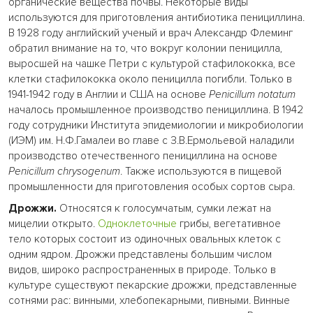
органические вещества почвы. Некоторые виды
используются для приготовления антибиотика пенициллина.
В 1928 году английский ученый и врач Александр Флеминг
обратил внимание на то, что вокруг колонии пеницилла,
выросшей на чашке Петри с культурой стафилококка, все
клетки стафилококка около пеницилла погибли. Только в
1941-1942 году в Англии и США на основе
Penicillum
notatum
началось промышленное производство пенициллина. В 1942
году сотрудники Института эпидемиологии и микробиологии
(ИЭМ) им. Н.Ф.Гамалеи во главе с З.В.Ермольевой наладили
производство отечественного пенициллина на основе
Penicillum
chrysogenum
. Также используются в пищевой
промышленности для приготовления особых сортов сыра.
Дрожжи.
Относятся к голосумчатым, сумки лежат на
мицелии открыто.
Одноклеточные
грибы, вегетативное
тело которых состоит из одиночных овальных клеток с
одним ядром. Дрожжи представлены большим числом
видов, широко распространенных в природе. Только в
культуре существуют пекарские дрожжи, представленные
сотнями рас: винными, хлебопекарными, пивными. Винные