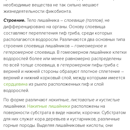
необходимые вещества не так сильно мешают
жизнедеятельности фикобионта.
Строение.
Тело лишайника –
слоевище (таллом)
, не
дифференцировано на органы. Основу слоевища
составляют переплетения гиф гриба, среди которых
располагаются водоросли. Различаются два основных типа
строения слоевища лишайников –
гомеомерное
и
гетеромерное
слоевища. В гомеомерном лишайнике клетки
водорослей более или менее равномерно распределены
по всей толще слоевища, в
гетеромерном
гифы гриба с
верхней и нижней стороны образуют плотное сплетение –
верхний и нижний корковый слой, между которыми имеется
сердцевина
из рыхло расположенных гиф и слой
водорослей.
По форме различают
накипные, листоватые и кустистые
лишайники.
Накипные лишайники
расположены на
поверхности субстрата в виде накипи, корочки. Субстратом
для них служат кора деревьев и кустарников, различные
горные породы. Выделяя лишайниковые кислоты, они