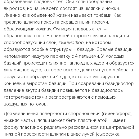
образование плодовых тел. Они копытообразных
выростов, но чаще всего состоят из шляпки и ножки.
Именно их в обыденной жизни называют грибами. Как
правило, шляпка покрыта окрашенными гифами,
образующими кожицу. Функция плодовых тел –
образование спор. На нижней стороне шляпки находится
спорообразующий слой,
гименофор
, на котором
образуются особые структуры – базидии. Зрелые базидии
напоминают надутую перчатку с 4 пальцами. У молодых
базидий происходит слияние гаплоидных ядер и образуется
диплоидное ядро, которое вскоре делится путем мейоза, в
результате образуется 4 ядра, которые мигрируют к
концевым выростам базидии. При созревании базидиоспор
давление внутри базидии повышается и базидиоспоры
«отстреливаются» и распространяются с помощью
воздушных потоков.
Для увеличения поверхности спороношения (гименофора),
нижняя часть шляпки может быть пластинчатой – имеет
форму пластинок, радиально расходящихся из центральной
нижней поверхности шляпки в виде лучей (сыроежка,