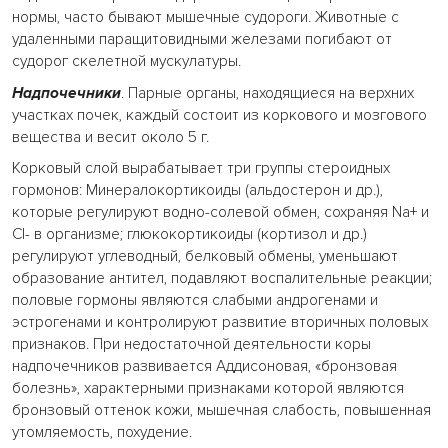
нормы, часто бывают мышечные судороги. Животные с
удаленными паращитовидными железами погибают от
судорог скелетной мускулатуры.
Надпочечники
. Парные органы, находящиеся на верхних
участках почек, каждый состоит из коркового и мозгового
вещества и весит около 5 г.
Корковый слой вырабатывает три группы стероидных
гормонов: Минералокортикоиды (альдостерон и др.),
которые регулируют водно-солевой обмен, сохраняя Na+ и
Cl- в организме; глюкокортикоиды (кортизол и др.)
регулируют углеводный, белковый обмены, уменьшают
образование антител, подавляют воспалительные реакции;
половые гормоны являются слабыми андрогенами и
эстрогенами и контролируют развитие вторичных половых
признаков. При недостаточной деятельности коры
надпочечников развивается Аддисоновая, «бронзовая
болезнь», характерными признаками которой являются
бронзовый оттенок кожи, мышечная слабость, повышенная
утомляемость, похудение.