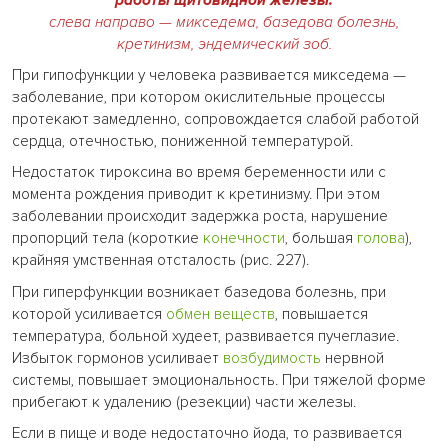
работы щитовидной железы:
слева направо — микседема, базедова
болезнь
,
кретинизм, эндемический зоб.
При гипофункции у человека развивается микседема —
заболевание, при котором окислительные процессы
протекают замедленно, сопровождается слабой работой
сердца, отечностью, пониженной температурой.
Недостаток тироксина во время беременности или с
момента рождения приводит к кретинизму. При этом
заболевании происходит задержка роста, нарушение
пропорций тела (короткие
конечности
, большая
голова
),
крайняя умственная отсталость (рис. 227).
При гиперфункции возникает базедова болезнь, при
которой усиливается
обмен веществ
, повышается
температура, больной худеет, развивается пучеглазие.
Избыток гормонов усиливает
возбудимость
нервной
системы, повышает эмоциональность. При тяжелой форме
прибегают к удалению (резекции) части железы.
Если в пище и воде недостаточно йода, то развивается