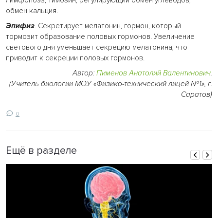
лимфопоэз, тимозин, регулирующий обмен углеводов,
обмен кальция.
Эпифиз
. Секретирует мелатонин, гормон, который
тормозит образование половых гормонов. Увеличение
светового дня уменьшает секрецию мелатонина, что
приводит к секреции половых гормонов.
Автор:
Пименов Анатолий Валентинович
.
(Учитель биологии МОУ «Физико-технический лицей №1», г.
Саратов)
0
Ещё в разделе