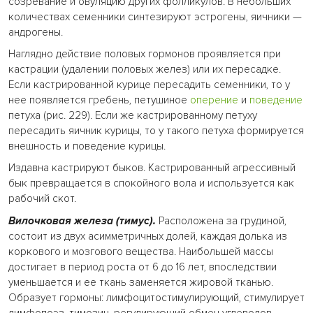
созревание и овуляцию других фолликулов. В небольших
количествах семенники синтезируют эстрогены, яичники —
андрогены.
Наглядно действие половых гормонов проявляется при
кастрации (удалении половых желез) или их пересадке.
Если кастрированной курице пересадить семенники, то у
нее появляется гребень, петушиное
оперение
и
поведение
петуха (рис. 229). Если же кастрированному петуху
пересадить яичник курицы, то у такого петуха формируется
внешность и поведение курицы.
Издавна кастрируют быков. Кастрированный агрессивный
бык превращается в спокойного вола и используется как
рабочий скот.
Вилочковая железа (тимус).
Расположена за грудиной,
состоит из двух асимметричных долей, каждая долька из
коркового и мозгового вещества. Наибольшей массы
достигает в период роста от 6 до 16 лет, впоследствии
уменьшается и ее ткань заменяется жировой тканью.
Образует гормоны: лимфоцитостимулирующий, стимулирует