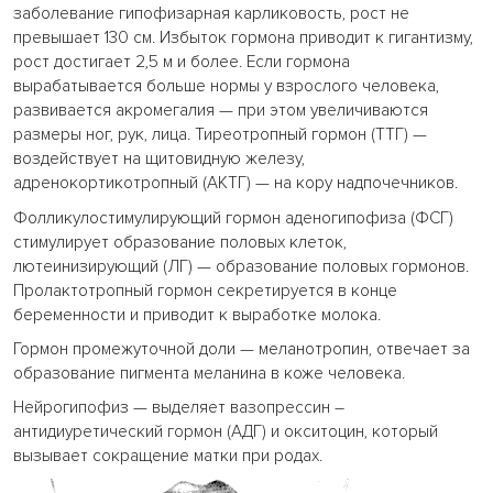
заболевание гипофизарная карликовость, рост не
превышает 130 см. Избыток гормона приводит к гигантизму,
рост достигает 2,5 м и более. Если гормона
вырабатывается больше нормы у взрослого человека,
развивается акромегалия — при этом увеличиваются
размеры ног, рук, лица. Тиреотропный гормон (ТТГ) —
воздействует на щитовидную железу,
адренокортикотропный (АКТГ) — на кору надпочечников.
Фолликулостимулирующий гормон аденогипофиза (ФСГ)
стимулирует образование половых клеток,
лютеинизирующий (ЛГ) — образование половых гормонов.
Пролактотропный гормон секретируется в конце
беременности и приводит к выработке молока.
Гормон промежуточной доли — меланотропин, отвечает за
образование пигмента меланина в коже человека.
Нейрогипофиз — выделяет вазопрессин –
антидиуретический гормон (АДГ) и окситоцин, который
вызывает сокращение матки при родах.