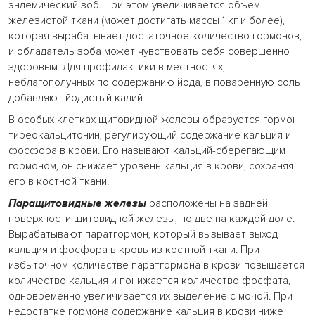
эндемический зоб. При этом увеличивается объем
железистой ткани (может достигать массы 1 кг и более),
которая вырабатывает достаточное количество гормонов,
и обладатель зоба может чувствовать себя совершенно
здоровым. Для профилактики в местностях,
неблагополучных по содержанию йода, в поваренную соль
добавляют йодистый калий.
В особых клетках щитовидной железы образуется гормон
тиреокальцитонин, регулирующий содержание кальция и
фосфора в крови. Его называют кальций-сберегающим
гормоном, он снижает уровень кальция в крови, сохраняя
его в костной ткани.
Паращитовидные железы
расположены на задней
поверхности щитовидной железы, по две на каждой доле.
Вырабатывают паратгормон, который вызывает выход
кальция и фосфора в кровь из костной ткани. При
избыточном количестве паратгормона в крови повышается
количество кальция и понижается количество фосфата,
одновременно увеличивается их выделение с мочой. При
недостатке гормона содержание кальция в крови ниже