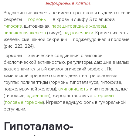
эндокринные клетки.
Эндокринные железы не имеют протоков и выделяют свои
секреты —
гормоны
— в кровь и лимфу. Это эпифиз,
гипофиз
, щитовидная,
паращитовидные железы
,
вилочковая железа
(тимус),
надпочечники
. Кроме них есть
железы смешанной секреции — поджелудочная и половые
(рис. 223, 224).
Гормоны — химические соединения с высокой
биологической активностью, регуляторы, дающие в малых
дозах значительный физиологический эффект. По
химической природе гормоны делят на три основные
группы: полипептиды (гормоны гипоталамуса, гипофиза,
поджелудочной железы);
аминокислоты
и их производные
(тироксин,
адреналин
); жирорастворимые
стероиды
(
половые гормоны
). Играют ведущую роль в гуморальной
регуляции.
Гипоталамо-