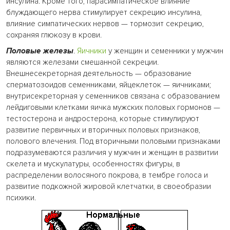
инсулина. Кроме того, парасимпатическое влияние
блуждающего нерва стимулирует секрецию инсулина,
влияние симпатических нервов — тормозит секрецию,
сохраняя глюкозу в крови.
Половые железы
.
Яичники
у женщин и семенники у мужчин
являются железами смешанной секреции.
Внешнесекреторная деятельность — образование
сперматозоидов семенниками, яйцеклеток — яичниками;
внутрисекреторная у семенников связана с образованием
лейдиговыми клетками яичка мужских половых гормонов —
тестостерона и андростерона, которые стимулируют
развитие первичных и вторичных половых признаков,
полового влечения. Под вторичными половыми признаками
подразумеваются различия у мужчин и женщин в развитии
скелета и мускулатуры, особенностях фигуры, в
распределении волосяного покрова, в тембре голоса и
развитие подкожной жировой клетчатки, в своеобразии
психики.