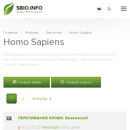
Главная
Форумы
Биология
Homo Sapiens
Homo Sapiens
Обсуждаем вопросы структуры и жизнедеятельности тела
человека, становление человека как "заключительной
точкой" эволюции.
Новая тема
Новый опрос
1
2
Вперёд
ПЕРЕЛИВАНИЕ КРОВИ. Безопасно?
10.27 13:22
Nastka28
2842 дней