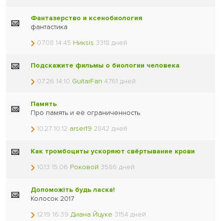
Фантазерство и ксенобиология
фантастика
07.08 14:45
Никsis
3318 дней
Подскажите фильмы о биологии человека
07.26 14:10
GuitarFan
4761 дней
Память
Про память и её ограниченность
10.27 10:12
arser19
2842 дней
Как тромбоциты ускоряют свёртывание крови
10.13 15:06
Роковой
3586 дней
Допоможіть будь ласка!
Колосок 2017
12.19 16:39
Диана Йцуке
3154 дней