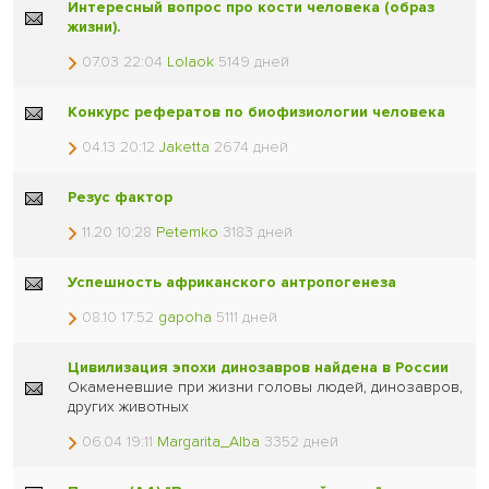
Интересный вопрос про кости человека (образ
жизни).
07.03 22:04
Lolaok
5149 дней
Конкурс рефератов по биофизиологии человека
04.13 20:12
Jaketta
2674 дней
Резус фактор
11.20 10:28
Petemko
3183 дней
Успешность африканского антропогенеза
08.10 17:52
gapoha
5111 дней
Цивилизация эпохи динозавров найдена в России
Окаменевшие при жизни головы людей, динозавров,
других животных
06.04 19:11
Margarita_Alba
3352 дней