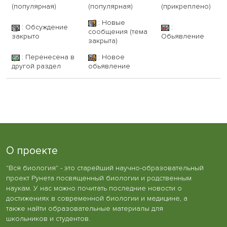
(популярная)
(популярная)
(прикреплено)
: Новые
: Обсуждение
:
сообщения (тема
закрыто
Обьявление
закрыта)
: Перенесена в
: Новое
другой раздел
обьявление
О проекте
"Вся биология" - это старейший научно-образовательный
проект Рунета посвященный биологии и родственным
наукам. У нас можно почитать последние новости о
достижениях в современной биологии и медицине, а
также найти образовательные материалы для
школьников и студентов.