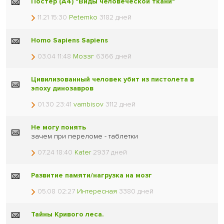
Постер (A4) "Виды человеческой ткани"
11.21 15:30
Petemko
3182 дней
Homo Sapiens Sapiens
03.04 11:48
Моззг
6366 дней
Цивилизованный человек убит из пистолета в
эпоху динозавров
01.30 23:41
vambisov
3112 дней
Не могу понять
зачем при переломе - таблетки
07.24 18:40
Kater
2937 дней
Развитие памяти/нагрузка на мозг
05.08 02:27
Интересная
3380 дней
Тайны Кривого леса.