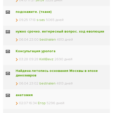
04.15 17:21
Sin3v
5228 дней
подскажите. (ткани)
09.25 17:18
s-sas
5065 дней
нужно срочно. интересный вопрос. ход еволюции
06.04 23:00
bestnalen
4813 дней
Консультация уролога
03.28 09:28
KirillBevz
2690 дней
Найдена летопись основания Москвы в эпохе
динозавров
06.04 23:02
bestnalen
4813 дней
анатомия
02.07 16:34
Егор
5296 дней