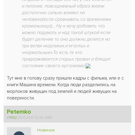
и питание, повседневный образ жизни
достаточно сильно влияют на
человека(если сравнивать со временами
кроманьонца)… Ну и хочу добавить что
можно подумать и над такой штукой если
будет деление то оно должно делится на
три ветви «карлики»,«гиганты» и
«нормальные».То есть те кто
придерживается старых правил и блюдит
состояние своего организма.
Тут мне в голову сразу пришли кадры с фильма, или е с
книги Машина времени. Когда люди разделились на
морлоков живущих под землей и людей живущих на
поверхности.
Petemko
#
11162
20.11.2017 10:36 GMT
Новичок