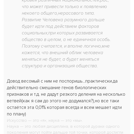
кровей различных национальностей,рас,
что может привести только к появлению
некоего общего,нерасового типа.
Развитие Человека разумного дальше
будет идти под действием факторов
социальных,при которых развивается
общество в целом, а не единичная особь.
Поэтому считается, и вполне логично,мне
кажется, что внешний облик человека
меняться не будет, а будет меняться
структура и организация общества.
Довод весомый с ним не поспоришь...практически.да
действительно смешание генов биологических
признаков и т.д. не дадут резкого деления на несколько
ветвей(как я сам до этого не додумался?),но все таки
остаётся эта 0,01% которая всегда и всем мешает идти
по плану)
Искусство — это «я»; наука — это «мы».
Наука — это любая дисциплина, в которой дураки одного
поколения могут пойти дальше той точки, которой достигли