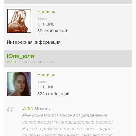
Новичок
32 сообщений
Интересная информация
Юля_юля
#
8981
28.08.2017 14:31 GMT
Новичок
324 сообщений
#280
Моззг :
Мне кажется вот такое вот разделение
на карликов и гигантов довольно резкое!
На счёт времени я точно не знаю… видите
ли дамы и господа сейчас у нас экология