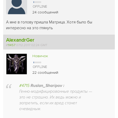
24 сообщений
А мне в голову пришла Матрица. Хотя было бы
интересно на это глянуть
AlexandrGer
#
11457
07.12.2017 02:24 GMT
Новичок
22 сообщений
#4715
Ruslan_Sharipov :
Генно-модифицированные продукты —
это не страшно. Их ведь можно и
запретить, если их вред станет
очевидным.