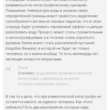
развиваться по катастрофическому сценарию.
Повышение температуры воды в океанах сверх
определённой границы может привести к выделению
газообразного метана из газовых гидратов, что в свою
очередь будет усиливать парниковый эффект и дальше
разогревать воду. Процесс может стать стремительным
и неконтролируемым, и в течение очень короткого
времени Земля может стать раскалённой пустыней
(подобно Венере), в которой не будет не только
человека, но и жизни вообще. То есть миллиарды лет
эволюции окажутся напрасными.
Quote
Crackker:
ну да,вполне возможна Великая
Катастрофа, цивилизация исчезнет,
останутся единичные люди и ...
В том то и дело, что при климатической катастрофе не
останется никого, ни единого человека. Как этого
избежать? Есть два мероприятия, которые надо