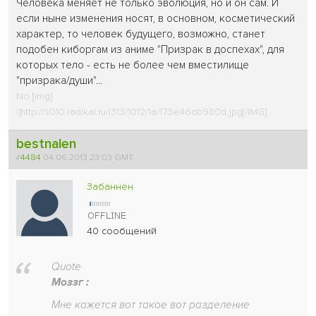
Человека меняет не только эволюция, но и он сам. И
если ныне изменения носят, в основном, косметический
характер, то человек будущего, возможно, станет
подобен киборгам из аниме "Призрак в доспехах", для
которых тело - есть не более чем вместилище
"призрака/души"...
No [img]
!]http://s010.radikal.ru/i313/1012/1a/173e46db980d.jpg[/IMG]
bestnalen
#
4484
04.06.2013 23:03 GMT
Забаннен
40 сообщений
Quote
Моззг :
Мне кажется вот такое вот разделение