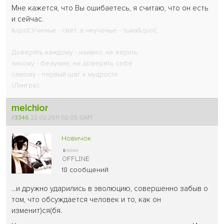
Мне кажется, что Вы ошибаетесь, я считаю, что он есть
и сейчас.
&quot;Ученье - свет, а неученье - тьма&quot;
Доверять каждому - наивно; не верить
никому - безумие; не доверять себе
самому - первый шаг к мудрости.
(Лингре)
melchior
#
3346
22.02.2011 02:05 GMT
Новичок
18 сообщений
...и дружно ударились в эволюцию, совершенно забыв о
том, что обсуждается человек и то, как он
изменит)ся(бя.