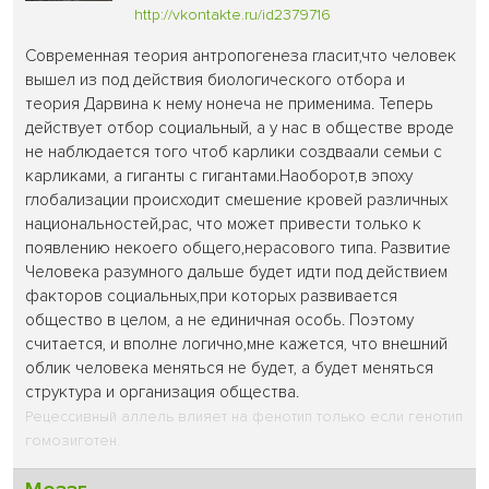
http://vkontakte.ru/id2379716
Современная теория антропогенеза гласит,что человек
вышел из под действия биологического отбора и
теория Дарвина к нему нонеча не применима. Теперь
действует отбор социальный, а у нас в обществе вроде
не наблюдается того чтоб карлики создваали семьи с
карликами, а гиганты с гигантами.Наоборот,в эпоху
глобализации происходит смешение кровей различных
национальностей,рас, что может привести только к
появлению некоего общего,нерасового типа. Развитие
Человека разумного дальше будет идти под действием
факторов социальных,при которых развивается
общество в целом, а не единичная особь. Поэтому
считается, и вполне логично,мне кажется, что внешний
облик человека меняться не будет, а будет меняться
структура и организация общества.
Рецессивный аллель влияет на фенотип только если генотип
гомозиготен.