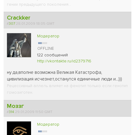
гении предыдущего поколения...
Crackker
#
307
28.01.2009 18:05 GMT
Модератор
122 сообщений
http://vkontakte.ru/id2379716
ну да,вполне возможна Великая Катастрофа,
цивилизация исчезнет,останутся единичные люди и...)))
Рецессивный аллель влияет на фенотип только если генотип
гомозиготен.
Моззг
#
314
29.01.2009 11:50 GMT
Модератор