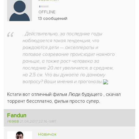
13 сообщений
. Действительно, за последние годы
наблюдается такая тенденция, что
рождаются дети — акселлераты и
половое созревание происходит намного
раньше, а также рост человека за
последние 20 лет увеличился, в среднем,
на 2,5 см. Что вы думаете по данному
волросу? Ваши мнения и прогонозы.
Кстати вот отличный фильм Люди будущего , скачал
торрент бессплатно, фильм просто супер.
Fandun
#
6968
21.04.2017 22:16 GMT
Новичок