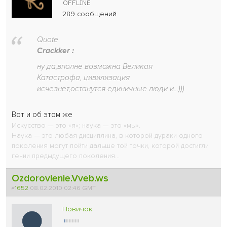
289 сообщений
Quote
Crackker :
ну да,вполне возможна Великая
Катастрофа, цивилизация
исчезнет,останутся единичные люди и...)))
Вот и об этом же
Искусство — это «я»; наука — это «мы».
Наука — это любая дисциплина, в которой дураки одного
поколения могут пойти дальше той точки, которой достигли
гении предыдущего поколения...
Ozdorovlenie.Vveb.ws
#
1652
08.02.2010 02:46 GMT
Новичок