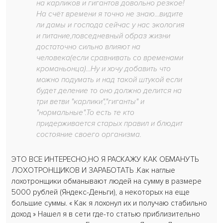
на карликов и гигантов довольно резкое!
На счёт времени я точно не знаю...видите
ли дамы и господа сейчас у нас экология
и питание,повседневный образ жизни
достаточно сильно влияют на
человека(если сравнивать со временами
кроманьонца)...Ну и хочу добавить что
можно подумать и над такой штукой если
будет деление то оно должно делится на
три ветви "карлики","гиганты" и
"нормальные".То есть те кто
придерживается старых правил и блюдит
состояние своего организма.
ЭТО ВСЕ ИНТЕРЕСНО,НО Я РАСКАЖУ КАК ОБМАНУТЬ
ЛОХОТРОНЩИКОВ И ЗАРАБОТАТЬ .Как наглые
лохотронщики обманывают людей на сумму в размере
5000 рублей (Яндекс-Деньги), а некоторых на еще
большие суммы. « Как я лохонул их и получаю стабильно
доход » Нашел я в сети где-то статью приблизительно