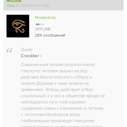
Моззг
#
302
28.01.2009 12:01 GMT
Модератор
289 сообщений
Quote
Crackker :
Современная теория антропогенеза
гласит,что человек вышел из под
действия биологического отбора и
теория Дарвина к нему нонеча не
применима. Теперь действует отбор
социальный, а у нас в обществе вроде не
наблюдается того чтоб карлики
создваали семьи с карликами, а гиганты
с гигантами.Наоборот,в эпоху
глобализации происходит смешение