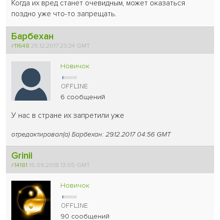
Когда их вред станет очевидным, может оказаться
поздно уже что-то запрещать.
Барбехан
#
11648
25.12.2017 23:34 GMT
Новичок
6 сообщений
У нас в стране их запретили уже
отредактировал(а) Барбехан: 29.12.2017 04:56 GMT
Grinii
#
14181
16.09.2018 13:05 GMT
Новичок
90 сообщений