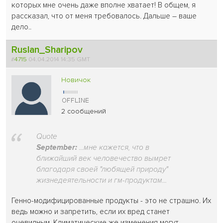
которых мне очень даже вполне хватает! В общем, я
рассказал, что от меня требовалось. Дальше – ваше
дело..
Ruslan_Sharipov
#
4715
04.04.2014 14:35 GMT
Новичок
2 сообщений
Quote
September:
...мне кажется, что в
ближайший век человечество вымрет
благодаря своей "любящей природу"
жизнедеятельности и гм-продуктам...
Генно-модифицированные продукты - это не страшно. Их
ведь можно и запретить, если их вред станет
очевидным. Климатические же изменения могут