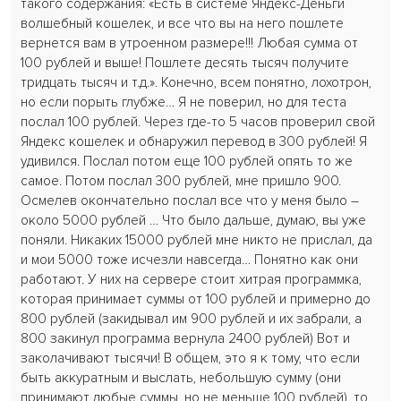
такого содержания: «Есть в системе Яндекс-Деньги
волшебный кошелек, и все что вы на него пошлете
вернется вам в утроенном размере!!! Любая сумма от
100 рублей и выше! Пошлете десять тысяч получите
тридцать тысяч и т.д.». Конечно, всем понятно, лохотрон,
но если порыть глубже… Я не поверил, но для теста
послал 100 рублей. Через где-то 5 часов проверил свой
Яндекс кошелек и обнаружил перевод в 300 рублей! Я
удивился. Послал потом еще 100 рублей опять то же
самое. Потом послал 300 рублей, мне пришло 900.
Осмелев окончательно послал все что у меня было –
около 5000 рублей … Что было дальше, думаю, вы уже
поняли. Никаких 15000 рублей мне никто не прислал, да
и мои 5000 тоже исчезли навсегда… Понятно как они
работают. У них на сервере стоит хитрая программка,
которая принимает суммы от 100 рублей и примерно до
800 рублей (закидывал им 900 рублей и их забрали, а
800 закинул программа вернула 2400 рублей) Вот и
заколачивают тысячи! В общем, это я к тому, что если
быть аккуратным и выслать, небольшую сумму (они
принимают любые суммы, но не меньше 100 рублей), то