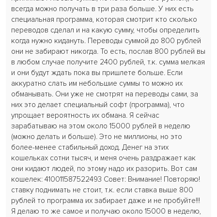
всегда можно получать в три раза больше. У них есть
специальная программа, которая смотрит кто сколько
переводов сделал и на какую сумму, чтобы определить
когда нужно кидануть. Переводы суммой до 800 рублей
они не забирают никогда. То есть, послав 800 рублей вы
в любом случае получите 2400 рублей, т.к. сумма мелкая
и они будут ждать пока вы пришлете больше. Если
аккуратно слать им небольшие суммы то можно их
обманывать. Они уже не смотрят на переводы сами, за
них это делает специальный софт (программа), что
упрощает вероятность их обмана. Я сейчас
зарабатываю на этом около 15000 рублей в неделю
(можно делать и больше). Это не миллионы, но это
более-менее стабильный доход. Денег на этих
кошельках сотни тысяч, и меня очень раздражает как
они кидают людей, по этому надо их разорить. Вот сам
кошелек: 410011587522493 Совет: Внимание! Повторяю!
ставку поднимать не стоит, т.к. если ставка выше 800
рублей то программа их забирает даже и не пробуйте!!!
Я делаю то же самое и получаю около 15000 в неделю,