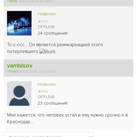
#
11815
17.01.2018 21:13 GMT
Новичок
24 сообщений
Тс-с-ссс… Он является реинкарнацией этого
потерпевшего
vambisov
#
11943
30.01.2018 23:41 GMT
Новичок
23 сообщений
Мне кажется, что человек устал и ему нужно срочно к в
Краснодар...