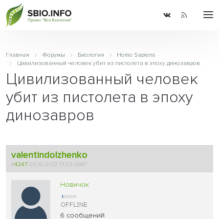
Главная
Форумы
Биология
Homo Sapiens
Цивилизованный человек убит из пистолета в эпоху динозавров
Цивилизованный человек
убит из пистолета в эпоху
динозавров
valentindolzhenko
#
4247
05.10.2012 17:53 GMT
Новичок
6 сообщений