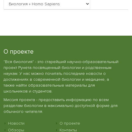
О проекте
"Вся биология" - это старейший научно-образовательный
проект Рунета посвященный биологии и родственным
наукам. У нас можно почитать последние новости о
достижениях в современной биологии и медицине, а
также найти образовательные материалы для
школьников и студентов.
Миссия проекта - предоставить информацию по всем
разделам биологии в максимально доступной форме для
обычного читателя.
Новости
О проекте
Обзоры
Контакты