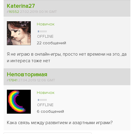
Katerina27
#
16552
27.02.2019 00:14 GMT
Новичок
22 сообщений
Я не играю в онлайн-игры, просто нет времени на это, да
и интереса тоже нет
Неповторимая
#
17841
27.04.2019 12:06 GMT
Новичок
6 сообщений
Кака связь между развитием и азартными играми?