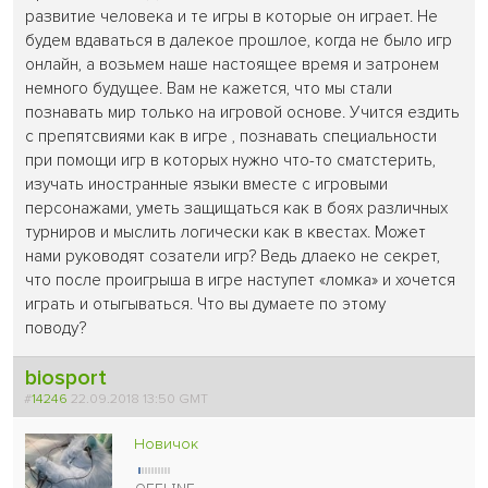
развитие человека и те игры в которые он играет. Не
будем вдаваться в далекое прошлое, когда не было игр
онлайн, а возьмем наше настоящее время и затронем
немного будущее. Вам не кажется, что мы стали
познавать мир только на игровой основе. Учится ездить
с препятсвиями как в игре , познавать специальности
при помощи игр в которых нужно что-то сматстерить,
изучать иностранные языки вместе с игровыми
персонажами, уметь защищаться как в боях различных
турниров и мыслить логически как в квестах. Может
нами руководят созатели игр? Ведь длаеко не секрет,
что после проигрыша в игре наступет «ломка» и хочется
играть и отыгываться. Что вы думаете по этому
поводу?
biosport
#
14246
22.09.2018 13:50 GMT
Новичок