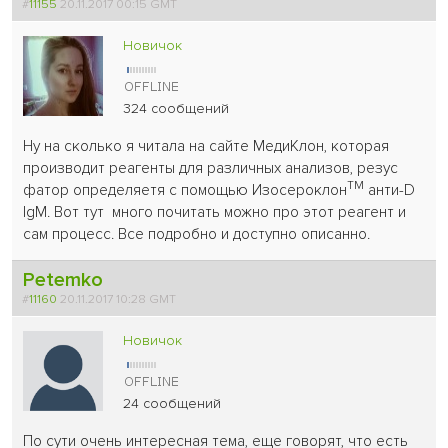
#
11155
20.11.2017 00:15 GMT
Новичок
324 сообщений
Ну на сколько я читала на сайте МедиКлон, которая
производит реагенты для различных анализов, резус
ТМ
фатор определяетя с помощью Изосероклон
анти-D
IgM. Вот тут много почитать можно про этот реагент и
сам процесс. Все подробно и доступно описанно.
Petemko
#
11160
20.11.2017 10:28 GMT
Новичок
24 сообщений
По сути очень интересная тема, еще говорят, что есть