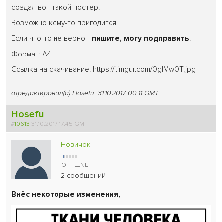
создал вот такой постер.
Возможно кому-то пригодится.
Если что-то не верно -
пишите, могу подправить
.
Формат: A4.
Ссылка на скачивание: https://i.imgur.com/0glMw0T.jpg
отредактировал(а) Hosefu: 31.10.2017 00:11 GMT
Hosefu
#
10613
31.10.2017 17:45 GMT
Новичок
2 сообщений
Внёс некоторые изменения,