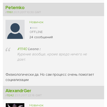
Petemko
#
11161
20.11.2017 10:30 GMT
Новичок
24 сообщений
#11140
Leona :
Курение вообще, кроме вреда ничего не
дает.
Физиологически да. Но сам процесс очень помогает
социализации
AlexandrGer
#
11242
23.11.2017 22:16 GMT
Новичок