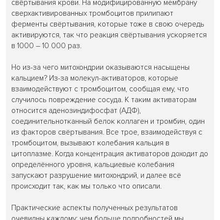
свёртывания крови. На модифицированную мембрану
сверхактивированных тромбоцитов прилипают
ферменты свёртывания, которые тоже в свою очередь
активируются, так что реакция свёртывания ускоряется
в 1000 – 10 000 раз.
Но из-за чего митохондрии оказываются насыщены
кальцием? Из-за молекул-активаторов, которые
взаимодействуют с тромбоцитом, сообщая ему, что
случилось повреждение сосуда. К таким активаторам
относится аденозиндифосфат (АДФ),
соединительнотканный белок коллаген и тромбин, один
из факторов свёртывания. Все трое, взаимодействуя с
тромбоцитом, вызывают колебания кальция в
цитоплазме. Когда концентрация активаторов доходит до
определённого уровня, кальциевые колебания
запускают разрушение митохондрий, и далее всё
происходит так, как мы только что описали.
Практические аспекты полученных результатов
очевидны каждому: чем больше подробностей мы