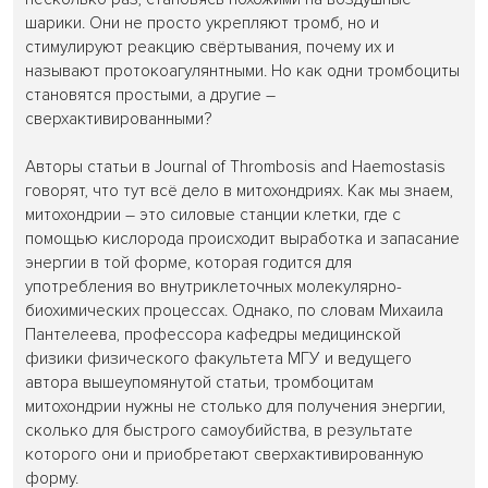
шарики. Они не просто укрепляют тромб, но и
стимулируют реакцию свёртывания, почему их и
называют протокоагулянтными. Но как одни тромбоциты
становятся простыми, а другие –
сверхактивированными?
Авторы статьи в Journal of Thrombosis and Haemostasis
говорят, что тут всё дело в митохондриях. Как мы знаем,
митохондрии – это силовые станции клетки, где с
помощью кислорода происходит выработка и запасание
энергии в той форме, которая годится для
употребления во внутриклеточных молекулярно-
биохимических процессах. Однако, по словам Михаила
Пантелеева, профессора кафедры медицинской
физики физического факультета МГУ и ведущего
автора вышеупомянутой статьи, тромбоцитам
митохондрии нужны не столько для получения энергии,
сколько для быстрого самоубийства, в результате
которого они и приобретают сверхактивированную
форму.