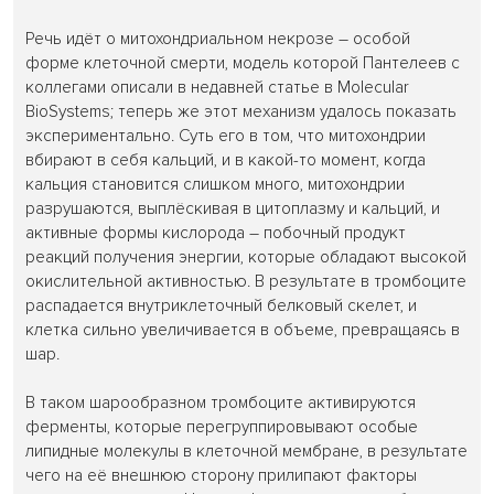
Речь идёт о митохондриальном некрозе – особой
форме клеточной смерти, модель которой Пантелеев с
коллегами описали в недавней статье в Molecular
BioSystems; теперь же этот механизм удалось показать
экспериментально. Суть его в том, что митохондрии
вбирают в себя кальций, и в какой-то момент, когда
кальция становится слишком много, митохондрии
разрушаются, выплёскивая в цитоплазму и кальций, и
активные формы кислорода – побочный продукт
реакций получения энергии, которые обладают высокой
окислительной активностью. В результате в тромбоците
распадается внутриклеточный белковый скелет, и
клетка сильно увеличивается в объеме, превращаясь в
шар.
В таком шарообразном тромбоците активируются
ферменты, которые перегруппировывают особые
липидные молекулы в клеточной мембране, в результате
чего на её внешнюю сторону прилипают факторы