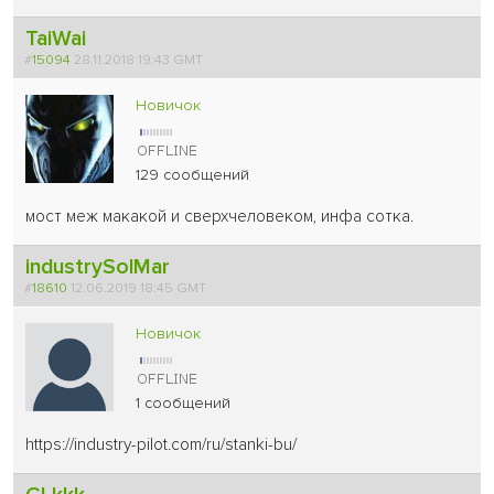
TaiWai
#
15094
28.11.2018 19:43 GMT
Новичок
129 сообщений
мост меж макакой и сверхчеловеком, инфа сотка.
industrySolMar
#
18610
12.06.2019 18:45 GMT
Новичок
1 сообщений
https://industry-pilot.com/ru/stanki-bu/