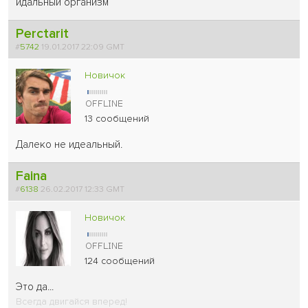
идальный организм
Perctarit
#
5742
19.01.2017 22:09 GMT
Новичок
13 сообщений
Далеко не идеальный.
Faina
#
6138
26.02.2017 12:33 GMT
Новичок
124 сообщений
Это да...
Всегда двигайся вперед!