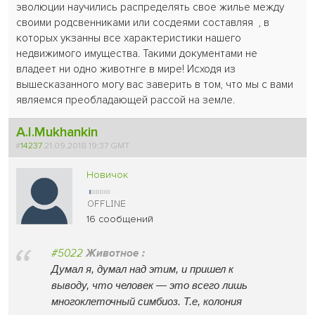
эволюции научились распределять свое жилье между
своими родсвенниками или сосдеями составляя , в
которых укзанны все характеристики нашего
недвижимого имущества. Такими документами не
владеет ни одно животнге в мире! Исходя из
вышесказанного могу вас заверить в том, что мы с вами
являемся преобладающей рассой на земле.
A.I.Mukhankin
#
14237
21.09.2018 19:37 GMT
Новичок
16 сообщений
#5022
Животное :
Думал я, думал над этим, и пришел к
выводу, что человек — это всего лишь
многоклето
чный симбиоз. Т.е, колония