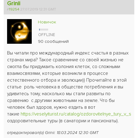
Grinii
#
19254
27.07.2019 12:31 GMT
Новичок
90 сообщений
Вы читали про международный индекс счастья в разных
странах мира? Такое сравениние со своей жизнью не
смогла бы придумаить колония клеток, со сложными
взаимосвязями, которые возникли в процессе
естественного отбора и эволюции)) Прочитайте в этой
статье роль человека в обществе потребления и вы
удивитесь тому, насколько мы стали развиты по
сравению с другими животными на земле. Что бы
человек был здоров, нужно ездить в вот
такие
https://veselyiturist.ru/catalog/ozdorovitelnye_tury_v_san
оздоровительные туры (в санатории и пансионаты).
отредактировал(а) Grinii: 18.03.2024 12:30 GMT