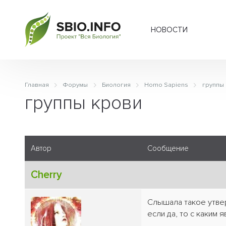
НОВОСТИ
Главная
Форумы
Биология
Homo Sapiens
группы
группы крови
Автор
Сообщение
Cherry
Слышала такое утвер
если да, то с каким 