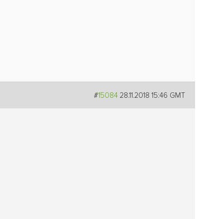
#
15084
28.11.2018 15:46 GMT