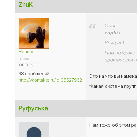
ZhuK
Quote
euphi :
Вряд ли)
Новичок
Нам на уроке 
практически п
48 сообщений
Это на что вы намек
http://vkontakte.ru/id105627962
*Какая система групп
Руфуська
Нам тоже об этом ра