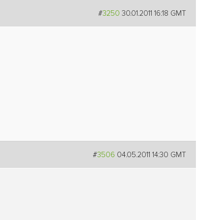
#
3250
30.01.2011 16:18 GMT
#
3506
04.05.2011 14:30 GMT