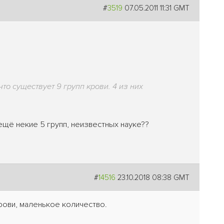
#
3519
07.05.2011 11:31 GMT
то существует 9 групп крови. 4 из них
ещё некие 5 групп, неизвестных науке??
#
14516
23.10.2018 08:38 GMT
рови, маленькое количество.