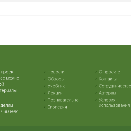
 проект
Новости
О проекте
нас можно
Обзоры
Контакты
ой
Учебник
Сотрудничеств
атериалы
Лекции
Авторам
Познавательно
Условия
зделам
использования
Биопедия
читателя.