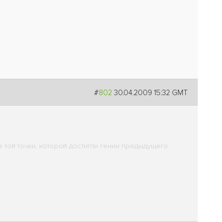
#
802
30.04.2009 15:32 GMT
е той точки, которой достигли гении предыдущего