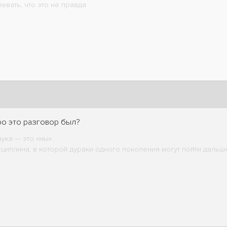
вать, что это не правда
..про это разговор был?
аука — это «мы».
циплина, в которой дураки одного поколения могут пойти дальш