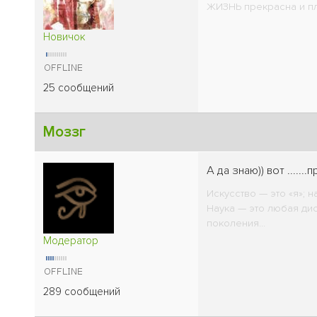
ЖИЗНЬ прекрасна и пле
Новичок
25 сообщений
Моззг
А да знаю)) вот .....
Искусство — это «я»; н
Наука — это любая дис
поколения...
Модератор
289 сообщений