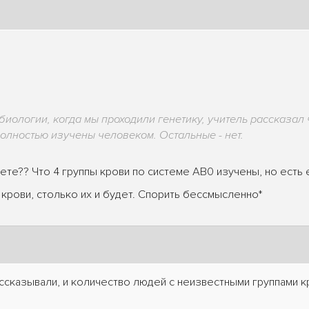
биологии, когда мы проходили генетику, учитель рассказал ч
олностью изучены человеком. Остальные - нет.
аете?? Что 4 группы крови по системе АВ0 изучены, но есть 
 крови, столько их и будет. Спорить бессмысленно*
ссказывали, и количество людей с неизвестными группами к