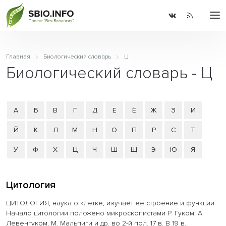
Главная
Биологический словарь
Ц
Биологический словарь - Ц
А
Б
В
Г
Д
Е
Ё
Ж
З
И
Й
К
Л
М
Н
О
П
Р
С
Т
У
Ф
Х
Ц
Ч
Ш
Щ
Э
Ю
Я
Цитология
ЦИТОЛОГИЯ, наука о клетке, изучает её строение и функции.
Начало цитологии положено микроскопистами Р. Гуком, А.
Левенгуком, М. Мальпиги и др. во 2-й пол. 17 в. В 19 в.