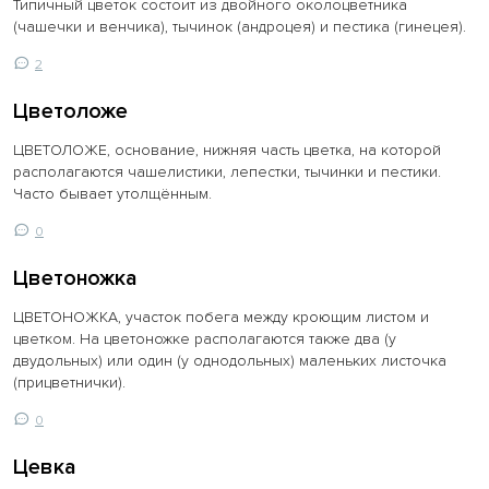
Типичный цветок состоит из двойного околоцветника
(чашечки и венчика), тычинок (андроцея) и пестика (гинецея).
2
Цветоложе
ЦВЕТОЛОЖЕ, основание, нижняя часть цветка, на которой
располагаются чашелистики, лепестки, тычинки и пестики.
Часто бывает утолщённым.
0
Цветоножка
ЦВЕТОНОЖКА, участок побега между кроющим листом и
цветком. На цветоножке располагаются также два (у
двудольных) или один (у однодольных) маленьких листочка
(прицветнички).
0
Цевка