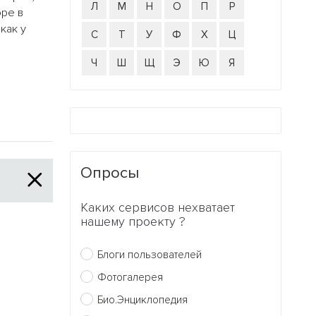
Л
М
Н
О
П
Р
оре в
как у
С
Т
У
Ф
Х
Ц
Ч
Ш
Щ
Э
Ю
Я
Опросы
Каких сервисов нехватает
нашему проекту ?
Блоги пользователей
Фотогалерея
Био.Энциклопедия