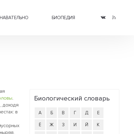
НАВАТЕЛЬНО
БИОПЕДИЯ
ная
Биологический словарь
оловы
.
, доходя
естах: в
А
Б
В
Г
Д
Е
Ё
Ж
З
И
Й
К
 мусорных
 ныряя,