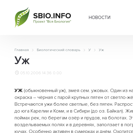
НОВОСТИ
Главная
Биологический словарь
У
Уж
Уж
05.10.2006 14:36
0.00
УЖ
(обыкновенный уж), змея сем. ужовых. Один из н
окраска – чёрная с парой крупных пятен от светло-
Встречаются ужи более светлые, без пятен. Распрост
до юга Карелии и Коми, и в Сибири (до оз. Байкал). 
поймах рек, по берегам озёр и прудов, на болотах. 
возделываемых полях и в деревнях, заползает в погр
кучах. Особенно активен в сумерках и днём. Охотитс