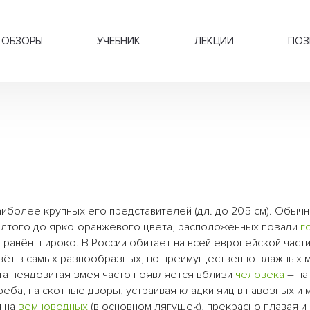
ОБЗОРЫ
УЧЕБНИК
ЛЕКЦИИ
ПОЗ
аиболее крупных его представителей (дл. до 205 см). Обыч
жёлтого до ярко-оранжевого цвета, расположенных позади
г
ранён широко. В России обитает на всей европейской части
Живёт в самых разнообразных, но преимущественно влажных м
Эта неядовитая змея часто появляется вблизи
человека
– на
еба, на скотные дворы, устраивая кладки яиц в навозных и
я на
земноводных
(в основном лягушек), прекрасно плавая и