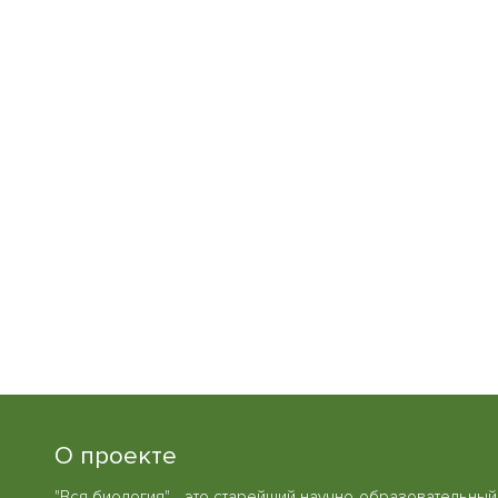
О проекте
"Вся биология" - это старейший научно-образовательный