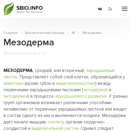
Главная
Биологический словарь
М
Мезодерма
Мезодерма
05.10.2006 14:36
0.00
МЕЗОДЕРМА
, средний, или вторичный,
зародышевый
листок
. Представляет собой слой клеток, образующийся у
животных
(кроме губок и
кишечнополостных
) между
первичными зародышевыми листками (
эктодермой
и
энтодермой
) в процессе
зародышевого развития
. У разных
групп организмов возникает различными способами
независимо от первичных зародышевых листков или входит
в состав одного из них и вычленяется позднее. Мезодерма
даёт начало мышцам,
скелету
, органам сердечно-
сосудистой и
выделительной систем
. Однако следует