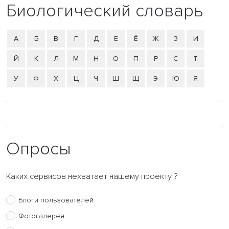
Биологический словарь
А
Б
В
Г
Д
Е
Ё
Ж
З
И
Й
К
Л
М
Н
О
П
Р
С
Т
У
Ф
Х
Ц
Ч
Ш
Щ
Э
Ю
Я
Опросы
Каких сервисов нехватает нашему проекту ?
Блоги пользователей
Фотогалерея