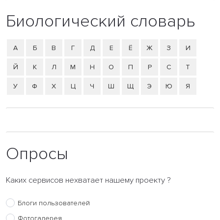
Биологический словарь
А
Б
В
Г
Д
Е
Ё
Ж
З
И
Й
К
Л
М
Н
О
П
Р
С
Т
У
Ф
Х
Ц
Ч
Ш
Щ
Э
Ю
Я
Опросы
Каких сервисов нехватает нашему проекту ?
Блоги пользователей
Фотогалерея