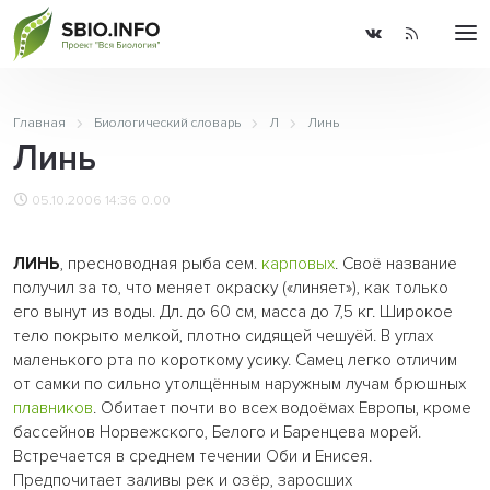
Главная
Биологический словарь
Л
Линь
Линь
05.10.2006 14:36
0.00
ЛИНЬ
, пресноводная рыба сем.
карповых
. Своё название
получил за то, что меняет окраску («линяет»), как только
его вынут из воды. Дл. до 60 см, масса до 7,5 кг. Широкое
тело покрыто мелкой, плотно сидящей чешуёй. В углах
маленького рта по короткому усику. Самец легко отличим
от самки по сильно утолщённым наружным лучам брюшных
плавников
. Обитает почти во всех водоёмах Европы, кроме
бассейнов Норвежского, Белого и Баренцева морей.
Встречается в среднем течении Оби и Енисея.
Предпочитает заливы рек и озёр, заросших