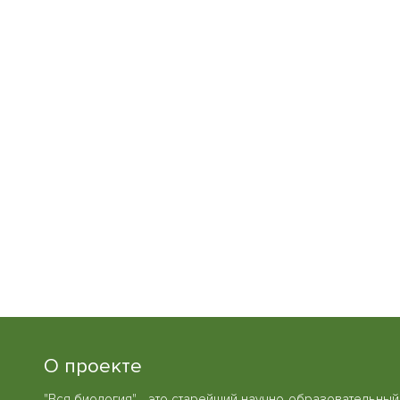
О проекте
"Вся биология" - это старейший научно-образовательный