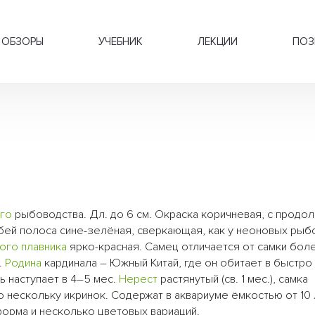
ОБЗОРЫ
УЧЕБНИК
ЛЕКЦИИ
ПОЗ
го
рыбоводства. Дл. до 6 см. Окраска коричневая, с продо
ей полоса сине-зелёная, сверкающая, как у неоновых рыбо
вого
плавника
ярко-красная. Самец отличается от самки бол
.
Родина
кардинала – Южный Китай, где он обитает в быстро
ь наступает в 4–5 мес.
Нерест
растянутый (cв. 1 мес.), самка
 нескольку икринок. Содержат в аквариуме ёмкостью от 10 
орма и несколько цветовых вариаций.