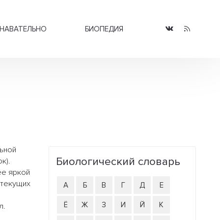
НАВАТЕЛЬНО
БИОПЕДИЯ
льной
Биологический словарь
к).
ее яркой
 текущих
А
Б
В
Г
Д
Е
Ё
Ж
З
И
Й
К
л.