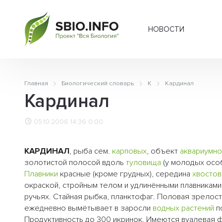
НОВОСТИ
Главная
Биологический словарь
К
Кардинал
Кардинал
05.10.2006 14:36
0.00
КАРДИНАЛ
, рыба сем.
карповых
, объект
аквариумно
золотистой полосой вдоль
туловища
(у молодых особ
Плавники
красные (кроме грудных), середина
хвосто
окраской, стройным телом и удлинёнными плавниками
ручьях. Стайная рыбка, планктофаг. Половая зрелост
ежедневно вымётывает в заросли
водных растений
по
Продуктивность до 300 икринок. Имеются вуалевая ф