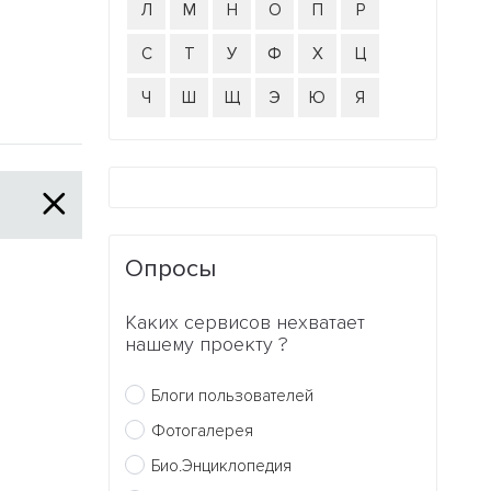
Л
М
Н
О
П
Р
С
Т
У
Ф
Х
Ц
Ч
Ш
Щ
Э
Ю
Я
Опросы
Каких сервисов нехватает
нашему проекту ?
Блоги пользователей
Фотогалерея
Био.Энциклопедия