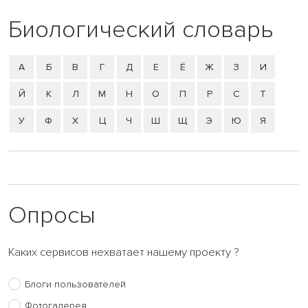
Биологический словарь
А
Б
В
Г
Д
Е
Ё
Ж
З
И
Й
К
Л
М
Н
О
П
Р
С
Т
У
Ф
Х
Ц
Ч
Ш
Щ
Э
Ю
Я
Опросы
Каких сервисов нехватает нашему проекту ?
Блоги пользователей
Фотогалерея