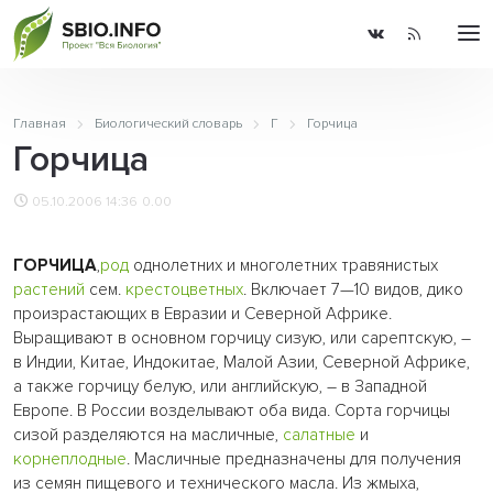
Главная
Биологический словарь
Г
Горчица
Горчица
05.10.2006 14:36
0.00
ГОРЧИЦА
,
род
однолетних и многолетних травянистых
растений
сем.
крестоцветных
. Включает 7—10 видов, дико
произрастающих в Евразии и Северной Африке.
Выращивают в основном горчицу сизую, или сарептскую, –
в Индии, Китае, Индокитае, Малой Азии, Северной Африке,
а также горчицу белую, или английскую, – в Западной
Европе. В России возделывают оба вида. Сорта горчицы
сизой разделяются на масличные,
салатные
и
корнеплодные
. Масличные предназначены для получения
из семян пищевого и технического масла. Из жмыха,