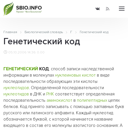
Главная
Биологический словарь
Г
Генетический код
Генетический код
05.10.2006 14:36
0.00
ГЕНЕТИЧЕСКИЙ
КОД
, способ записи наследственной
информации в молекулах
нуклеиновых кислот
в виде
последовательности образующих эти кислоты
нуклеотидов
. Определённой последовательности
нуклеотидов
в ДНК и
РНК
соответствует определённая
последовательность
аминокислот
в
полипептидных
цепях
белков. Код принято записывать с помощью заглавных букв
русского или латинского алфавита. Каждый нуклеотид
обозначается буквой, с которой начинается название
входящего в состав его молекулы азотистого основания: А