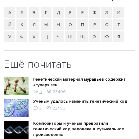
А
Б
В
Г
Д
Е
Ё
Ж
З
И
Й
К
Л
М
Н
О
П
Р
С
Т
У
Ф
Х
Ц
Ч
Ш
Щ
Э
Ю
Я
Ещё почитать
Генетический материал муравьев содержит
«супер» ген
23406
0
Ученым удалось изменить генетический код
22456
2
Композиторы и ученые превратили
генетический код человека в музыкальное
произведение