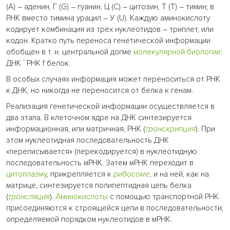
(А) – аденин, Г (G) – гуанин, Ц (С) – цитозин, Т (Т) – тимин; в
РНК вместо тимина урацил – У (U). Каждую аминокислоту
кодирует комбинация из трёх нуклеотидов – триплет, или
кодон. Кратко путь переноса генетической информации
обобщён в т. н. центральной догме
молекулярной биологии
:
ДНК ` РНК f белок.
В особых случаях информация может переноситься от РНК
к ДНК, но никогда не переносится от белка к генам.
Реализация генетической информации осуществляется в
два этапа. В клеточном ядре на ДНК синтезируется
информационная, или матричная, РНК (
транскрипция
). При
этом нуклеотидная последовательность ДНК
«переписывается» (перекодируется) в нуклеотидную
последовательность мРНК. Затем мРНК переходит в
цитоплазму
, прикрепляется к
рибосоме
, и на ней, как на
матрице, синтезируется полипептидная цепь белка
(
трансляция
).
Аминокислоты
с помощью транспортной РНК
присоединяются к строящейся цепи в последовательности,
определяемой порядком нуклеотидов в мРНК.