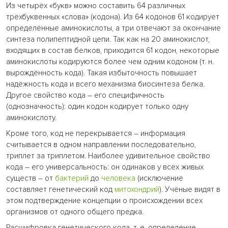
Из четырёх «букв» можно составить 64 различных
трёхбуквенных «слова» (кодона). Из 64 кодонов 61 кодирует
определённые аминокислоты, а три отвечают за окончание
синтеза полипептидной цепи. Так как на 20 аминокислот,
входящих в состав белков, приходится 61 кодон, некоторые
аминокислоты кодируются более чем одним кодоном (т. н.
вырождённость кода). Такая избыточность повышает
надёжность кода и всего механизма биосинтеза белка.
Другое свойство кода – его специфичность
(однозначность): один кодон кодирует только одну
аминокислоту.
Кроме того, код не перекрывается – информация
считывается в одном направлении последовательно,
триплет за триплетом. Наиболее удивительное свойство
кода – его универсальность: он одинаков у всех живых
существ – от
бактерий
до
человека
(исключение
составляет генетический код
митохондрий
). Учёные видят в
этом подтверждение концепции о происхождении всех
организмов от одного общего предка.
Расшифровка генетического кода, т. е. определение