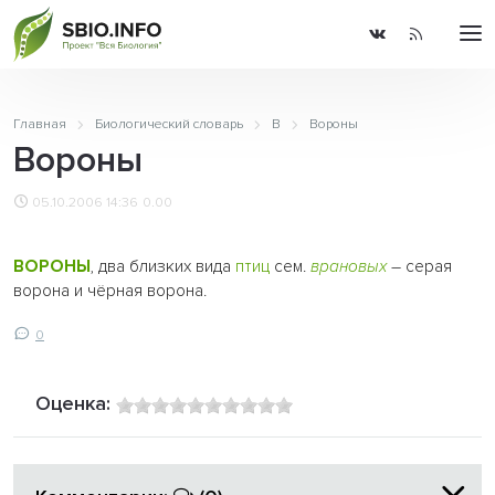
Главная
Биологический словарь
В
Вороны
Вороны
05.10.2006 14:36
0.00
ВОРОНЫ
, два близких вида
птиц
сем.
врановых
– серая
ворона и чёрная ворона.
0
Оценка: