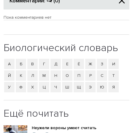
Комментарии:
(0)
Пока комментариев нет
Биологический словарь
А
Б
В
Г
Д
Е
Ё
Ж
З
И
Й
К
Л
М
Н
О
П
Р
С
Т
У
Ф
Х
Ц
Ч
Ш
Щ
Э
Ю
Я
Ещё почитать
Неужели вороны умеют считать